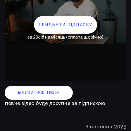
ПРИДБАТИ ПІДПИСКУ
за 208 ₴ на місяць (оплата щорічно)
КОНТАКТИ
+38 097 015 92 72
+38 099 236 68 38
▶
ДИВИТИСЬ ТИЗЕР
повне відео буде досупне за підпискою
hello@prjctr.com
INSTAGRAM
TELEGRAM
YOUTUBE
9 вересня 2025