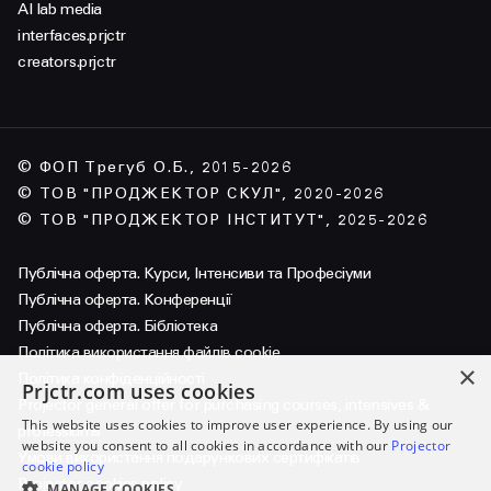
AI lab media
interfaces.prjctr
creators.prjctr
© ФОП Трегуб О.Б., 2015-2026
© ТОВ "ПРОДЖЕКТОР СКУЛ", 2020-2026
© ТОВ "ПРОДЖЕКТОР ІНСТИТУТ", 2025-2026
Публічна оферта. Курси, Інтенсиви та Професіуми
Публічна оферта. Конференції
Публічна оферта. Бібліотека
Політика використання файлів cookie
×
Політика конфіденційності
Prjctr.com uses cookies
Projector general offer for purchasing courses, intensives &
This website uses cookies to improve user experience. By using our
professiums
website you consent to all cookies in accordance with our
Projector
Умови використання подарункових сертифікатів
cookie policy
Projector cookies policy
MANAGE COOKIES