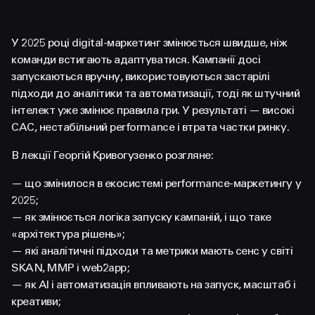
FACEBOOK
LINKEDIN
У 2025 році digital-маркетинг змінюється швидше, ніж
команди встигають адаптуватися. Кампанії досі
запускаються вручну, використовуються застарілі
підходи до аналітики та автоматизації, тоді як штучний
інтелект уже змінює правила гри. У результаті — високі
CAC, нестабільний performance і втрата частки ринку.
В лекції Георгій Кривогузенко розгляне:
— що змінилося в екосистемі performance-маркетингу у
2025;
— як змінюється логіка запуску кампаній, і що таке
«архітектура рішень»;
— які аналітичні підходи та метрики мають сенс у світі
SKAN, MMP і web2app;
— як AI і автоматизація впливають на запуск, масштаб і
креативи;