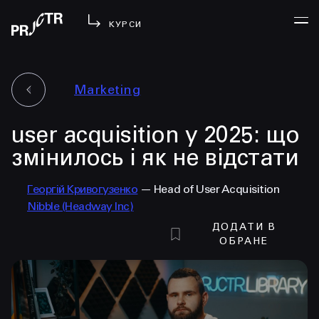
КУРСИ
Marketing
УВІЙТИ
user acquisition у 2025: що
МЕНЮ
у проджі
змінилось і як не відстати
бібліотека
Георгій Кривогузенко
— Head of User Acquisition
менторство
Nibble (Headway Inc)
lezo
ДОДАТИ В
блог
ОБРАНЕ
вийти