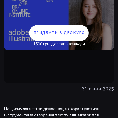
ПРИДБАТИ ВІДЕОКУРС
1500 грн, доступ назавжди
КОНТАКТИ
+38 097 015 92 72
+38 099 236 68 38
31 січня 2025
hello@prjctr.com
На цьому занятті ти дізнаєшся, як користуватися
INSTAGRAM
TELEGRAM
YOUTUBE
інструментами створення тексту в Illustrator для