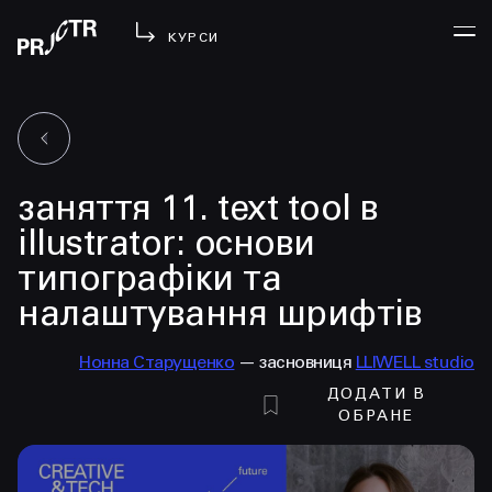
КУРСИ
УВІЙТИ
заняття 11. text tool в
МЕНЮ
у проджі
illustrator: основи
бібліотека
типографіки та
менторство
налаштування шрифтів
lezo
блог
Нонна Старущенко
— засновниця
LLIWELL studio
вийти
ДОДАТИ В
ОБРАНЕ