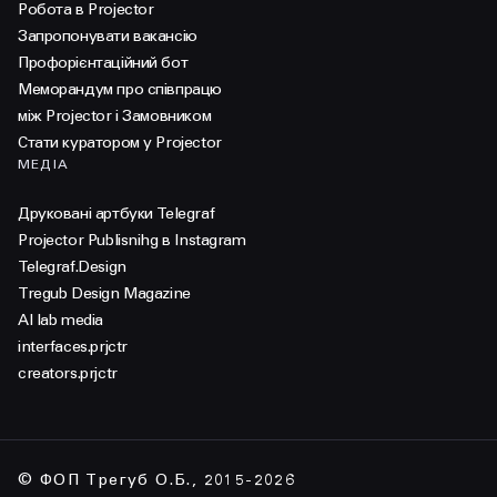
Робота в Projector
Запропонувати вакансію
Профорієнтаційний бот
Меморандум про співпрацю
між Projector і Замовником
Стати куратором у Projector
МЕДІА
Друковані артбуки Telegraf
Projector Publisnihg в Instagram
Telegraf.Design
Tregub Design Magazine
AI lab media
interfaces.prjctr
creators.prjctr
© ФОП Трегуб О.Б., 2015-2026