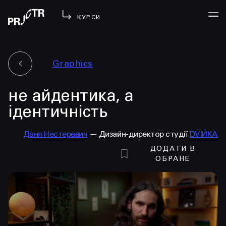
КУРСИ
Graphics
УВІЙТИ
не айдентика, а
МЕНЮ
у проджі
ідентичність
бібліотека
Даня Нестеревич
— Дизайн-директор студії
DVIЙKA
менторство
ДОДАТИ В
lezo
ОБРАНЕ
блог
вийти