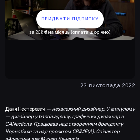
ПРИДБАТИ ПІДПИСКУ
за 208 ₴ на місяць (оплата щорічно)
КОНТАКТИ
+38 097 015 92 72
23 листопада 2022
+38 099 236 68 38
Даня Нестеревич
—
незалежний
дизайнер
. У минулому
hello@prjctr.com
— дизайнер у banda.agency, графічний дизайнер в
CANactions. Працював над створенням брендингу
Чорнобиля та над проєктом CRIME(A). Співавтор
INSTAGRAM
TELEGRAM
YOUTUBE
айдентики для Музею Ханенків.