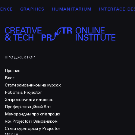
CE
GRAPHICS
HUMANITARIUM
INTERFACE DESI
ПРОДЖЕКТОР
Про нас
Блог
Стати замовником на курсах
Робота в Projector
Запропонувати вакансію
Профорієнтаційний бот
Меморандум про співпрацю
між Projector і Замовником
Стати куратором у Projector
МЕДІА