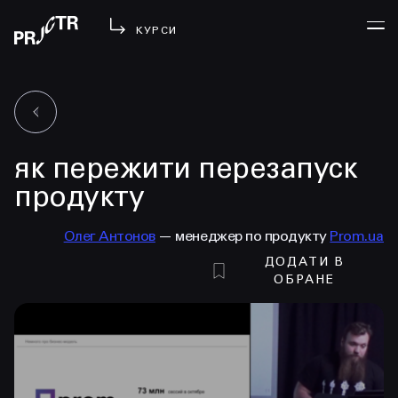
КУРСИ
УВІЙТИ
як пережити перезапуск
МЕНЮ
у проджі
продукту
бібліотека
Олег Антонов
— менеджер по продукту
Prom.ua
менторство
ДОДАТИ В
lezo
ОБРАНЕ
блог
вийти