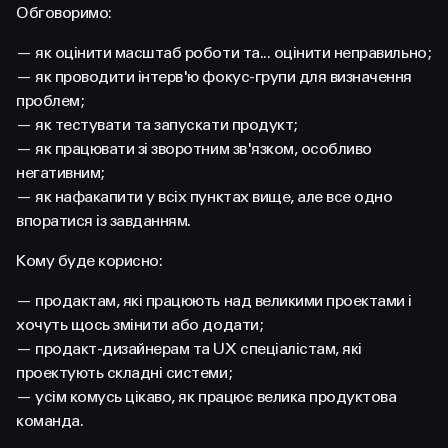
FACEBOOK
LINKEDIN
Обговоримо:
— як оцінити масштаб роботи та... оцінити неправильно;
— як проводити інтерв'ю фокус-групи для визначення
проблем;
— як тестувати та запускати продукт;
— як працювати зі зворотним зв'язком, особливо
негативним;
— як нафакапити у всіх пунктах вище, але все одно
впоратися із завданням.
Кому буде корисно:
— продактам, які працюють над великими проектами і
хочуть щось змінити або додати;
— продакт-дизайнерам та UX спеціалістам, які
проектують складні системи;
— усім комусь цікаво, як працює велика продуктова
команда.