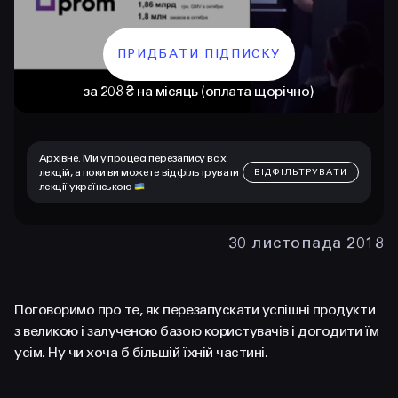
ПРИДБАТИ ПІДПИСКУ
за 208 ₴ на місяць (оплата щорічно)
Архівне. Ми у процесі перезапису всіх
лекцій, а поки ви можете відфільтрувати
ВІДФІЛЬТРУВАТИ
лекції українською
КОНТАКТИ
+38 097 015 92 72
30 листопада 2018
+38 099 236 68 38
Поговоримо про те, як перезапускати успішні продукти
hello@prjctr.com
з великою і залученою базою користувачів і догодити їм
усім. Ну чи хоча б більшій їхній частині.
INSTAGRAM
TELEGRAM
YOUTUBE