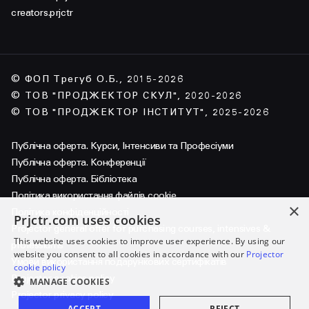
creators.prjctr
© ФОП Трегуб О.Б., 2015-2026
© ТОВ "ПРОДЖЕКТОР СКУЛ", 2020-2026
© ТОВ "ПРОДЖЕКТОР ІНСТИТУТ", 2025-2026
Публічна оферта. Курси, Інтенсиви та Професіуми
Публічна оферта. Конференції
Публічна оферта. Бібліотека
Політика використання файлів cookie
×
Політика конфіденційності
Prjctr.com uses cookies
Projector general offer for purchasing courses, intensives &
This website uses cookies to improve user experience. By using our
professiums
website you consent to all cookies in accordance with our
Projector
Умови використання подарункових сертифікатів
cookie policy
Projector cookies policy
MANAGE COOKIES
Projector privacy policy
ACCEPT
REJECT