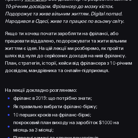
FACEBOOK
LINKEDIN
10-річним досвідом. Фрілансер до мозку кісток.
Подорожує та живе вільним життям. Digital nomad.
Народився в Одесі, живе та працює по всьому світу.
Якщо ти хочеш почати заробляти на фрілансі, або
працювати віддалено, подорожувати та жити вільним
життям є ідея. На цій лекції ми розберемо, як пройти
шлях від нуля до серйозних доходів на ниві фрілансу.
План, стратегія, історії, кейси від фрілансера з 10-річним
досвідом, мандрівника та онлайн-підприємця.
На лекції докладно розглянемо:
фріланс в 2019: що потрібно знати;
Як правильно вибрати фріланс-біржу;
10 перших кроків на фріланс-біржі;
покроковий план виходу на заробіток $1000 на
місяць за 3 місяці;
Підводні камені та страхи початківців.