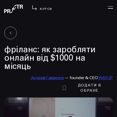
КУРСИ
УВІЙТИ
фріланс: як заробляти
МЕНЮ
у проджі
онлайн від $1000 на
бібліотека
місяць
менторство
lezo
Андрей Гаврилов
— founder & CEO
WAYUP
ДОДАТИ В
блог
ОБРАНЕ
вийти