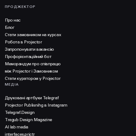
ПРОДЖЕКТОР
Про нас
Блог
Стати замовником на курсах
Робота в Projector
Запропонувати вакансію
Профорієнтаційний бот
Меморандум про співпрацю
між Projector і Замовником
Стати куратором у Projector
МЕДІА
Друковані артбуки Telegraf
Projector Publisnihg в Instagram
Telegraf.Design
Tregub Design Magazine
AI lab media
interfaces.prjctr