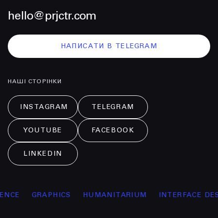
hello@prjctr.com
НАПИСАТИ В TELEGRAM
НАШІ СТОРІНКИ
INSTAGRAM
TELEGRAM
YOUTUBE
FACEBOOK
LINKEDIN
CE
GRAPHICS
HUMANITARIUM
INTERFACE DESIG