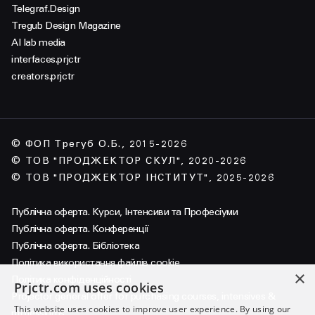
Telegraf.Design
Tregub Design Magazine
AI lab media
interfaces.prjctr
creators.prjctr
© ФОП Трегуб О.Б., 2015-2026
© ТОВ "ПРОДЖЕКТОР СКУЛ", 2020-2026
© ТОВ "ПРОДЖЕКТОР ІНСТИТУТ", 2025-2026
Публічна оферта. Курси, Інтенсиви та Професіуми
Публічна оферта. Конференції
Публічна оферта. Бібліотека
Політика використання файлів cookie
×
Політика конфіденційності
Prjctr.com uses cookies
Projector general offer for purchasing courses, intensives &
This website uses cookies to improve user experience. By using our
professiums