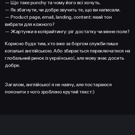
— Що таке punchy та чому його всі хочуть.
— Як збагнути, чи добре звучить те, що ви написали.
— Product page, email, landing, content: який тон
вибрати для кожного?
— Жартунки в копірайтингу: ріг достатку чи мінне поле?
Корисно буде тим, хто вже за боргом служби пише
копальні англійською. Або збирається переключатися на
глобальний ринок із української, але мову знає досить
добре.
Загалом, англійської я не навчу, але постараюся
пояснити з чого зроблено крутий текст:)