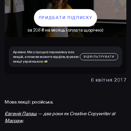
ПРИДБАТИ ПІДПИСКУ
за 208 ₴ на місяць (оплата щорічно)
Архівне. Ми у процесі перезапису всіх
лекцій, а поки ви можете відфільтрувати
ВІДФІЛЬТРУВАТИ
лекції українською
КОНТАКТИ
+38 097 015 92 72
6 квітня 2017
+38 099 236 68 38
Мова лекції: російська.
hello@prjctr.com
Євгенія Палаш
— два роки як Creative Copywriter at
Macpaw
.
INSTAGRAM
TELEGRAM
YOUTUBE