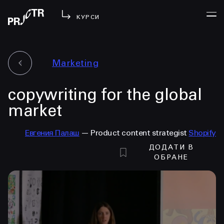
КУРСИ
Marketing
УВІЙТИ
copywriting for the global
МЕНЮ
у проджі
market
бібліотека
Евгения Палаш
— Product content strategist
Shopify
менторство
ДОДАТИ В
lezo
ОБРАНЕ
блог
вийти