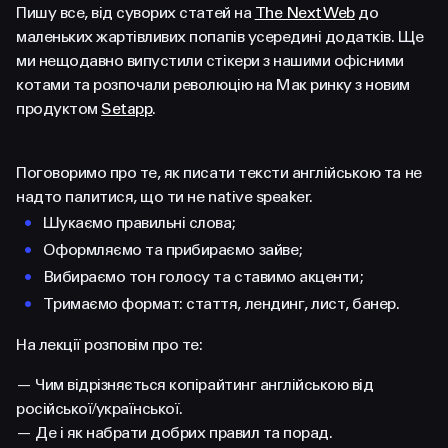
FACEBOOK
LINKEDIN
Пишу все, від суворих статей на
The Next Web
до
маленьких жартівливих попапів усередині додатків. Ще
ми нещодавно випустили стікери з нашими офісними
котами та розпочали революцію на Мак ринку з новим
продуктом
Setapp
.
Поговоримо про те, як писати тексти англійською та не
надто палитися, що ти не native speaker.
Шукаємо правильні слова;
Оформляємо та прибираємо зайве;
Вибираємо тон голосу та ставимо акценти;
Тримаємо формат: стаття, лендинг, лист, банер.
На лекції розповім про те:
— Чим відрізняється копірайтинг англійською від
російської/української.
— Де і як набрати добрих правил та порад.