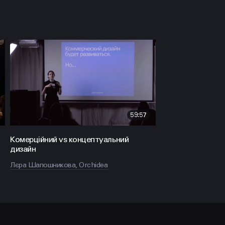
59:57
Комерційний vs концептуальний
дизайн
Лєра Шапошникова, Orchidea