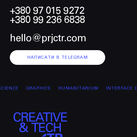
+380 97 015 9272
+380 99 236 6838
hello@prjctr.com
НАПИСАТИ В TELEGRAM
CE
GRAPHICS
HUMANITARIUM
INTERFACE DESIG