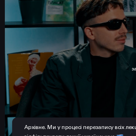
з
Архівне. Ми у процесі перезапису всіх лек