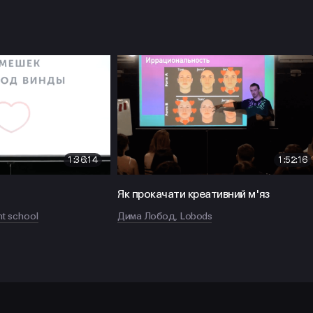
1:36:14
1:52:16
НАПИСАТИ
Політикою
Конфіденційності
Як прокачати креативний м'яз
nt school
Дима Лобод, Lobods
hello@prjctr.com.ua