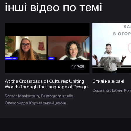
інші відео по темі
1:17:09
At the Crossroads of Cultures: Uniting
Стилі на экрані
Worlds Through the Language of Design
Сементій Лобач, Poi
Samar Maakaroun, Pentagram studio
Олександра Корчевська-Цехош