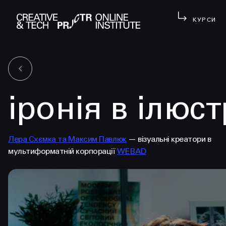
КУРСИ
іронія в ілюст
Лера Схємка та Максим Павлюк
— візуальні креатори в
мультиформатній корпорації
WEBAD