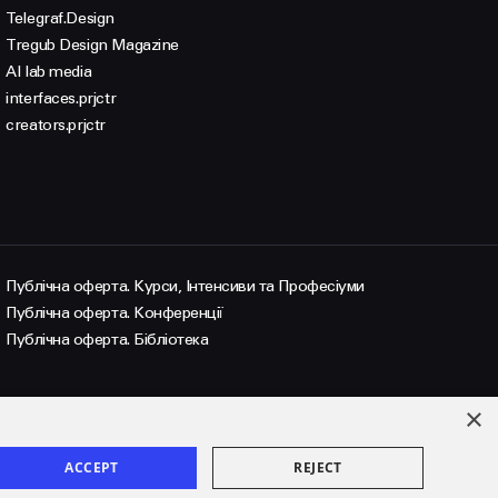
Telegraf.Design
Tregub Design Magazine
AI lab media
interfaces.prjctr
creators.prjctr
Публічна оферта. Курси, Інтенсиви та Професіуми
Публічна оферта. Конференції
Публічна оферта. Бібліотека
×
ACCEPT
REJECT