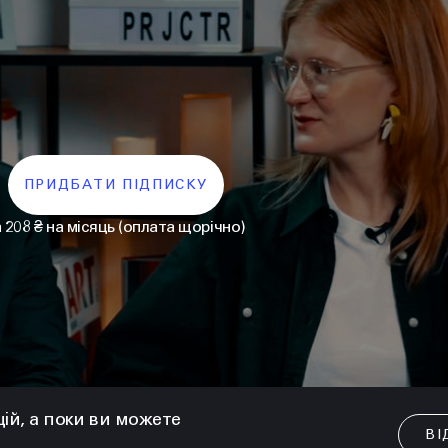
ПРИДБАТИ ПІДПИСКУ
а 208 ₴ на місяць (оплата щорічно)
цій, а поки ви можете
ВІ