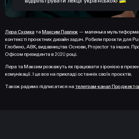
відфільтрувати лекції українською
Лера Схємка
та
Максим Павлюк
— маленька мультиформа
контексті проєктних дизайн задач. Робили проєкти для P
Глобино, АВК, видавництва Основи, Projector та інших. П
Офісом президента в 2020 році.
Лера та Максим розкажуть як працювати з іронією в презен
комунікації. І це все на прикладі останніх своїх проєктів.
Також радимо підписатися на
телеграм-канал Проджекто