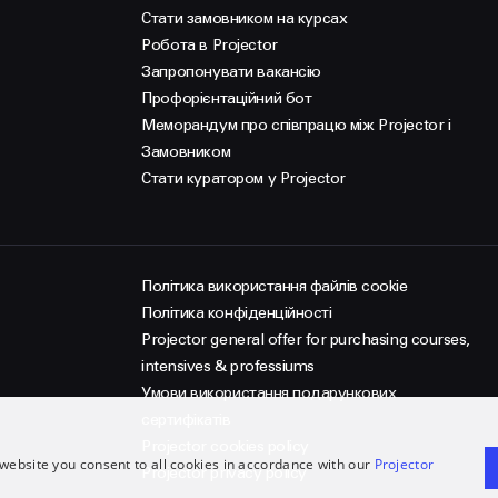
Стати замовником на курсах
Робота в Projector
Запропонувати вакансію
Профорієнтаційний бот
Меморандум про співпрацю між Projector і
Замовником
Стати куратором у Projector
Політика використання файлів cookie
Політика конфіденційності
Projector general offer for purchasing courses,
intensives & professiums
Умови використання подарункових
сертифікатів
Projector cookies policy
website you consent to all cookies in accordance with our
Projector
Projector privacy policy