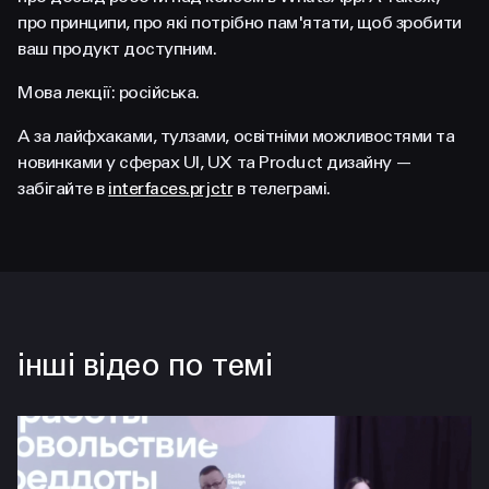
FACEBOOK
LINKEDIN
про принципи, про які потрібно пам'ятати, щоб зробити
ваш продукт доступним.
Мова лекції: російська.
А за лайфхаками, тулзами, освітніми можливостями та
новинками у сферах UI, UX та Product дизайну —
забігайте в
interfaces.prjctr
в телеграмі.
інші відео по темі