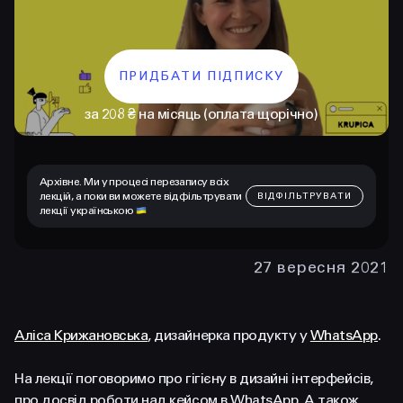
ПРИДБАТИ ПІДПИСКУ
за 208 ₴ на місяць (оплата щорічно)
Архівне. Ми у процесі перезапису всіх
лекцій, а поки ви можете відфільтрувати
ВІДФІЛЬТРУВАТИ
лекції українською
КОНТАКТИ
+38 097 015 92 72
27 вересня 2021
+38 099 236 68 38
hello@prjctr.com
Аліса Крижановська
, дизайнерка продукту у
WhatsApp
.
На лекції поговоримо про гігієну в дизайні інтерфейсів,
INSTAGRAM
TELEGRAM
YOUTUBE
про досвід роботи над кейсом в WhatsApp. А також,