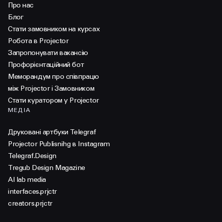
Про нас
Блог
Стати замовником на курсах
Робота в Projector
Запропонувати вакансію
Профорієнтаційний бот
Меморандум про співпрацю
між Projector і Замовником
Стати куратором у Projector
МЕДІА
Друковані артбуки Telegraf
Projector Publisnihg в Instagram
Telegraf.Design
Tregub Design Magazine
AI lab media
interfaces.prjctr
creators.prjctr