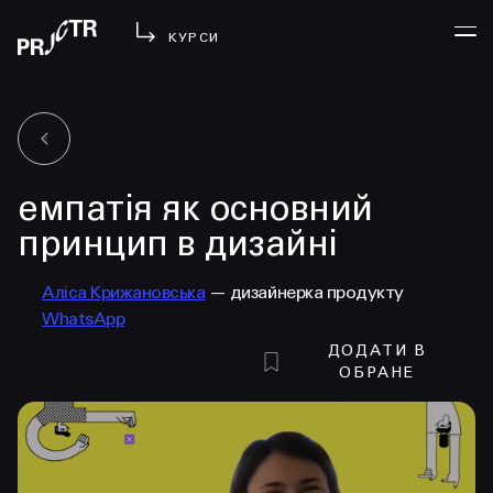
КУРСИ
УВІЙТИ
емпатія як основний
МЕНЮ
у проджі
принцип в дизайні
бібліотека
Аліса Крижановська
— дизайнерка продукту
менторство
WhatsApp
lezo
ДОДАТИ В
блог
ОБРАНЕ
вийти