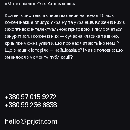
«Московіади» Юрія Андруховича.
Кожен із цих текстів перекладений на понад 15 мов і
кожен інакше описує Україну та українців. Кожен із них є
захопливою інтелектуальною пригодою, в яку хочеться
зануритися. І кожен із них — сучасна класика та вікно,
крізь яке можна уявити, що про нас читають іноземці?
Що в наших історіях — найцікавіше? І чи не головне: що
змінилося з моменту публікації?
+380 97 015 9272
+380 99 236 6838
hello@prjctr.com