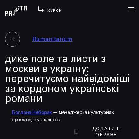
КУРСИ
Humanitarium
УВІЙТИ
дике поле та листи з
МЕНЮ
у проджі
москви в україну:
бібліотека
перечитуємо найвідоміші
менторство
за кордоном українські
lezo
романи
блог
вийти
Богдана Неборак
— менеджерка культурних
проектів, журналістка
ДОДАТИ В
ОБРАНЕ