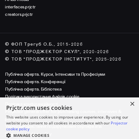
interfaces.prjctr
creators.prjctr
© ФОП Трегуб О.Б., 2015-2026
© ТОВ "ПРОДЖЕКТОР СКУЛ", 2020-2026
© ТОВ "ПРОДЖЕКТОР ІНСТИТУТ", 2025-2026
Публічна оферта. Курси, Інтенсиви та Професіуми
Публічна оферта. Конференції
Публічна оферта. Бібліотека
Політика використання файлів cookie
×
Політика конфіденційності
Prjctr.com uses cookies
Projector general offer for purchasing courses, intensives &
This website uses cookies to improve user experience. By using our
professiums
website you consent to all cookies in accordance with our
Projector
Умови використання подарункових сертифікатів
cookie policy
Projector cookies policy
MANAGE COOKIES