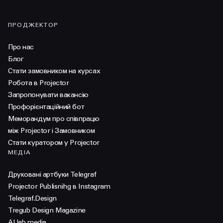
ПРОДЖЕКТОР
Про нас
Блог
Стати замовником на курсах
Робота в Projector
Запропонувати вакансію
Профорієнтаційний бот
Меморандум про співпрацю
між Projector і Замовником
Стати куратором у Projector
МЕДІА
Друковані артбуки Telegraf
Projector Publisnihg в Instagram
Telegraf.Design
Tregub Design Magazine
AI lab media