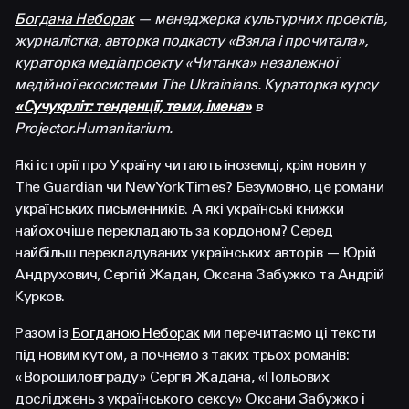
FACEBOOK
LINKEDIN
Богдана Неборак
— менеджерка культурних проектів,
журналістка, авторка подкасту «Взяла і прочитала»,
кураторка медіапроекту «Читанка» незалежної
медійної екосистеми The Ukrainians. Кураторка курсу
«Сучукрліт: тенденції, теми, імена»
в
Projector.Humanitarium.
Які історії про Україну читають іноземці, крім новин у
The Guardian чи New York Times? Безумовно, це романи
українських письменників. А які українські книжки
найохочіше перекладають за кордоном? Серед
найбільш перекладуваних українських авторів — Юрій
Андрухович, Сергій Жадан, Оксана Забужко та Андрій
Курков.
Разом із
Богданою Неборак
ми перечитаємо ці тексти
під новим кутом, а почнемо з таких трьох романів:
«Ворошиловграду» Сергія Жадана, «Польових
досліджень з українського сексу» Оксани Забужко і