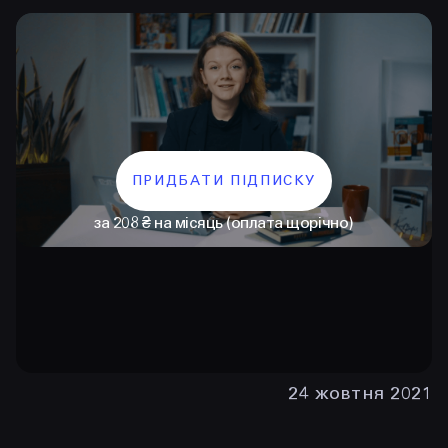
ПРИДБАТИ ПІДПИСКУ
за 208 ₴ на місяць (оплата щорічно)
КОНТАКТИ
+38 097 015 92 72
+38 099 236 68 38
hello@prjctr.com
24 жовтня 2021
INSTAGRAM
TELEGRAM
YOUTUBE