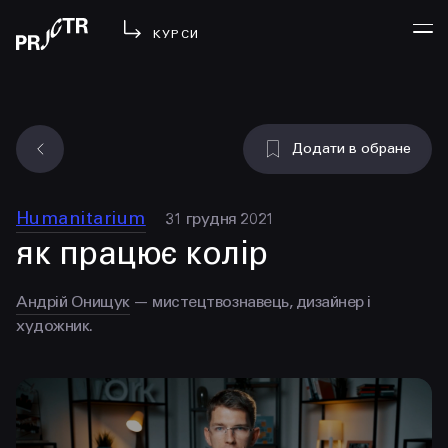
КУРСИ
УВІЙТИ
Додати в обране
МЕНЮ
у проджі
Humanitarium
31 грудня 2021
бібліотека
як працює колір
менторство
lezo
Андрій Онищук
— мистецтвознавець, дизайнер і
художник.
блог
вийти