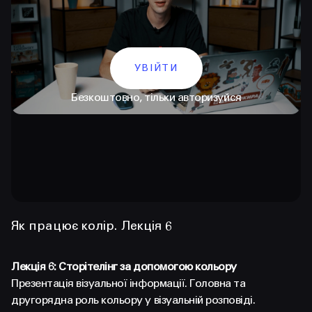
УВІЙТИ
Безкоштовно, тільки авторизуйся
КОНТАКТИ
+38 097 015 92 72
+38 099 236 68 38
Як працює колір. Лекція 6
hello@prjctr.com
Лекція 6: Сторітелінг за допомогою кольору
Презентація візуальної інформації. Головна та
INSTAGRAM
TELEGRAM
YOUTUBE
другорядна роль кольору у візуальній розповіді.