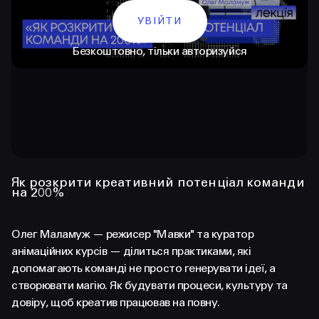
УВІЙТИ
Безкоштовно, тільки авторизуйся
КОНТАКТИ
Як розкрити креативний потенціал команди
на 200%
+38 097 015 92 72
+38 099 236 68 38
Олег Маламуж — режисер "Мавки" та куратор
анімаційних курсів — ділиться практиками, які
hello@prjctr.com
допомагають команді не просто генерувати ідеї, а
створювати магію. Як будувати процеси, культуру та
INSTAGRAM
TELEGRAM
YOUTUBE
довіру, щоб креатив працював на повну.