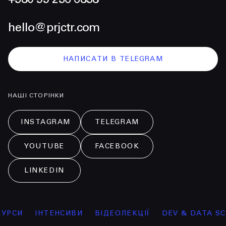
hello@prjctr.com
НАПИСАТИ В TELEGRAM
НАШІ СТОРІНКИ
INSTAGRAM
TELEGRAM
YOUTUBE
FACEBOOK
LINKEDIN
УРСИ
ІНТЕНСИВИ
ВІДЕОЛЕКЦІЇ
DEV & DATA SCI