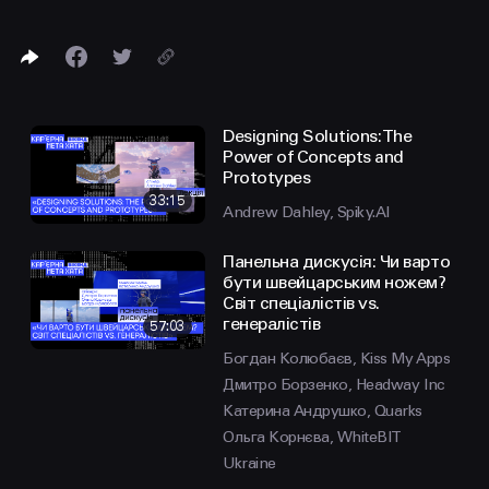
FACEBOOK
LINKEDIN
Designing Solutions: The
Power of Concepts and
Prototypes
33:15
Andrew Dahley, Spiky.AI
Панельна дискусія: Чи варто
бути швейцарським ножем?
Світ спеціалістів vs.
генералістів
57:03
Богдан Колюбаєв, Kiss My Apps
Дмитро Борзенко, Headway Inc
Катерина Андрушко, Quarks
Ольга Корнєва, WhiteBIT
Ukrainе