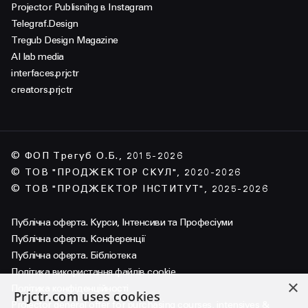
Projector Publisnihg в Instagram
Telegraf.Design
Tregub Design Magazine
AI lab media
interfaces.prjctr
creators.prjctr
© ФОП Трегуб О.Б., 2015-2026
© ТОВ "ПРОДЖЕКТОР СКУЛ", 2020-2026
© ТОВ "ПРОДЖЕКТОР ІНСТИТУТ", 2025-2026
Публічна оферта. Курси, Інтенсиви та Професіуми
Публічна оферта. Конференції
Публічна оферта. Бібліотека
Політика використання файлів cookie
×
Політика конфіденційності
Prjctr.com uses cookies
Projector general offer for purchasing courses, intensives &