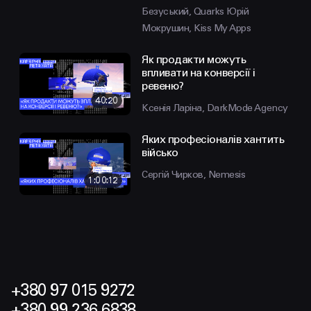
Безуський, Quarks
Юрій
Мокрушин, Kiss My Apps
Як продакти можуть
впливати на конверсії і
ревеню?
40:20
Ксенія Ларіна, DarkMode Agency
Яких професіоналів хантить
військо
Сергій Чирков, Nemesis
1:00:12
+380 97 015 9272
+380 99 236 6838