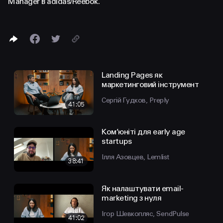
Manager в adidas/Reebok.
Landing Pages як
маркетинговий інструмент
Сергій Гудков, Preply
41:05
Ком’юніті для early age
startups
Ілля Азовцев, Lemlist
38:41
Як налаштувати email-
marketing з нуля
Ігор Шевкопляс, SendPulse
41:02