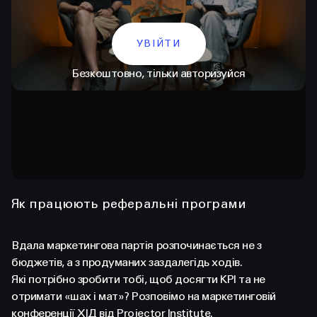
УВІЙТИ
Безкоштовно, тільки авторизуйся
КОНТАКТИ
+38 097 015 92 72
Як працюють реферальні програми
+38 099 236 68 38
Вдала маркетингова партія розпочинається не з
hello@prjctr.com
бюджетів, а з продуманих заздалегідь ходів.
Які потрібно зробити тобі, щоб досягти KPI та не
отримати «шах і мат»? Розповімо на маркетинговій
INSTAGRAM
TELEGRAM
YOUTUBE
конференції ХІД від Projector Institute.