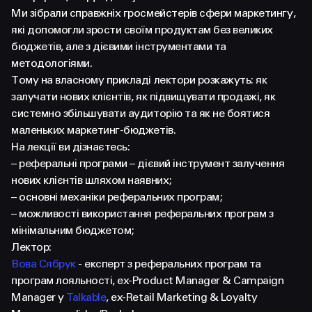
FACEBOOK
LINKEDIN
Ми зібрали справжніх гросмейстерів сфери маркетингу,
які допомогли зрости своїм продуктам без великих
бюджетів, але з дієвими інструментами та
методологіями.
Тому на власному прикладі лектори розкажуть: як
залучати нових клієнтів, як підвищувати продажі, як
системно збільшувати аудиторію та як не боятися
маленьких маркетинг-бюджетів.
На лекції ви дізнаєтесь:
– реферальні програми – дієвий інструмент залучення
нових клієнтів шляхом наявних;
– основні механіки реферальних програм;
– можливості використання реферальних програм з
мінімальним бюджетом;
Лектор:
Вова Сябрук
- експерт з реферальних програм та
програм лояльності, ex-Product Manager & Campaign
Manager у
Talkable
, ex-Retail Marketing & Loyalty