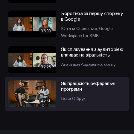
Боротьба за першу сторінку
в Google
Юліана Осельська, Google
36:09
Workspace for SMB
Як спілкування з аудиторією
впливає на віральність
Анастасія Авраменко, obimy
37:28
Як працюють реферальні
програми
Вова Сябрук
42:51