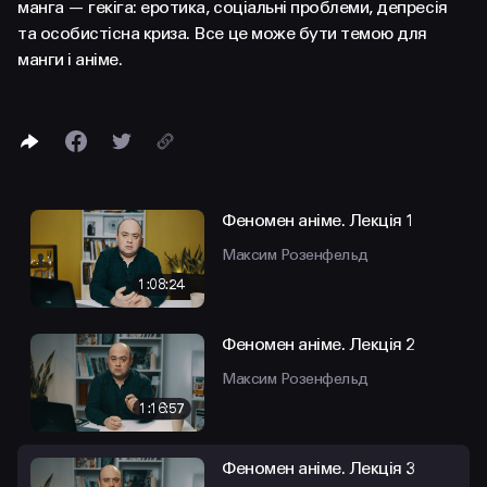
FACEBOOK
LINKEDIN
манга — гекіга: еротика, соціальні проблеми, депресія
та особистісна криза. Все це може бути темою для
манги і аніме.
Феномен аніме. Лекція 1
Максим Розенфельд
1:08:24
Феномен аніме. Лекція 2
Максим Розенфельд
1:16:57
Феномен аніме. Лекція 3