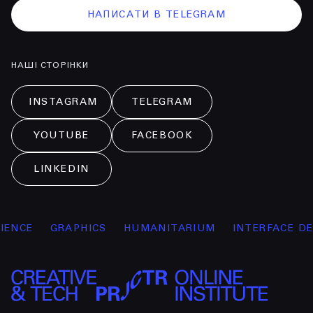
НАПИСАТИ В TELEGRAM
НАШІ СТОРІНКИ
INSTAGRAM
TELEGRAM
YOUTUBE
FACEBOOK
LINKEDIN
NCE
GRAPHICS
HUMANITARIUM
INTERFACE DES