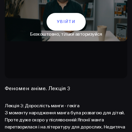
УВІЙТИ
Безкоштовно, тільки авторизуйся
КОНТАКТИ
+38 097 015 92 72
Феномен аніме. Лекція 3
+38 099 236 68 38
Лекція 3: Дорослість манги - гекіга
hello@prjctr.com
З моменту народження манга була розвагою для дітей.
Проте дуже скоро у післявоєнній Японії манга
INSTAGRAM
TELEGRAM
YOUTUBE
перетворилася і на літературу для дорослих. Недитяча