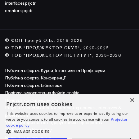
interfaces.prjctr
creators.prjctr
© ФОП Трегуб О.Б., 2015-2026
© ТОВ "ПРОДЖЕКТОР СКУЛ", 2020-2026
© ТОВ "ПРОДЖЕКТОР ІНСТИТУТ", 2025-2026
Публічна оферта. Курси, Інтенсиви та Професіуми
Публічна оферта. Конференції
Публічна оферта. Бібліотека
Політика використання файлів cookie
×
Політика конфіденційності
Prjctr.com uses cookies
Projector general offer for purchasing courses, intensives &
This website uses cookies to improve user experience. By using our
professiums
website you consent to all cookies in accordance with our
Projector
Умови використання подарункових сертифікатів
cookie policy
Projector cookies policy
MANAGE COOKIES
Projector privacy policy