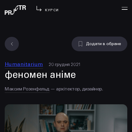
КУРСИ
УВІЙТИ
Додати в обране
МЕНЮ
у проджі
Humanitarium
20 грудня 2021
бібліотека
феномен аніме
менторство
lezo
Максим Розенфельд
— архітектор, дизайнер.
блог
вийти