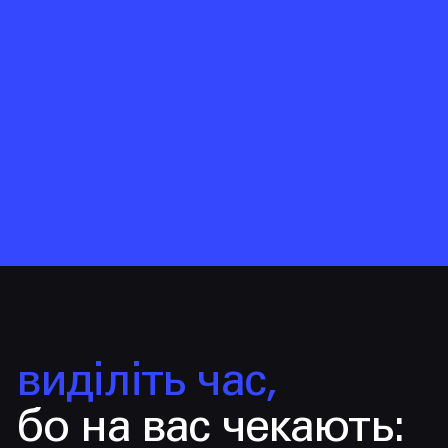
08
.
Фінальний рендер і формати
виділіть час,
бо на вас чекають: