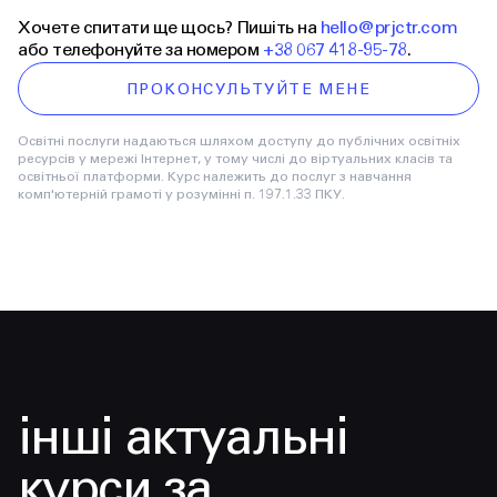
Хочете спитати ще щось?
Пишіть на
hello@prjctr.com
або телефонуйте за номером
+38 067 418-95-78
.
ПРОКОНСУЛЬТУЙТЕ МЕНЕ
Освітні послуги надаються шляхом доступу до публічних освітніх
ресурсів у мережі Інтернет, у тому числі до віртуальних класів та
освітньої платформи. Курс належить до послуг з навчання
комп'ютерній грамоті у розумінні п. 197.1.33 ПКУ.
інші актуальні
курси за