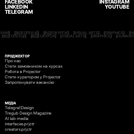
FACEBOOK
INSTAGRAM
LINKEDIN
YOUTUBE
TELEGRAM
МИ
]
[
ВІДЕОЛЕКЦІЇ
]
[
ВІДЕОКУРСИ
]
[
VISUAL ARTS
]
[
GRAPHICS
]
[
HUM
И
]
[
ВІДЕОЛЕКЦІЇ
]
[
ВІДЕОКУРСИ
]
[
VISUAL ARTS
]
[
GRAPHICS
]
[
HUMAN
ПРОДЖЕКТОР
Про нас
Стати замовником на курсах
Робота в Projector
Стати куратором у Projector
Запропонувати вакансію
МЕДІА
Telegraf.Design
Tregub Design Magazine
AI lab media
interfaces.prjctr
creators.prjctr