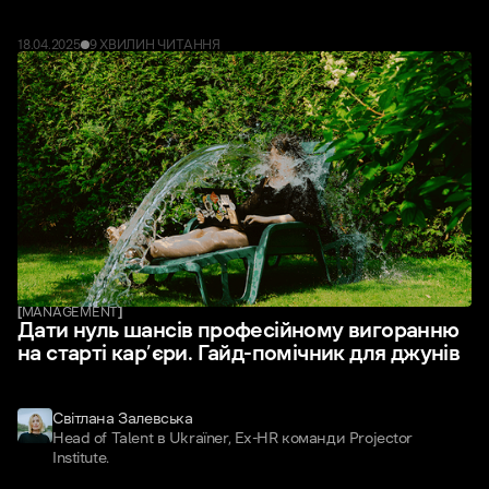
18
.
04
.
2025
9 ХВИЛИН
ЧИТАННЯ
[
MANAGEMENT
]
Дати нуль шансів професійному вигоранню
на старті кар’єри. Гайд-помічник для джунів
Світлана Залевська
Head of Talent в Ukraїner, Ex-HR команди Projector
Institute.