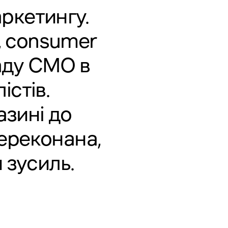
аркетингу.
, consumer
саду CMO в
істів.
азині до
ереконана,
 зусиль.