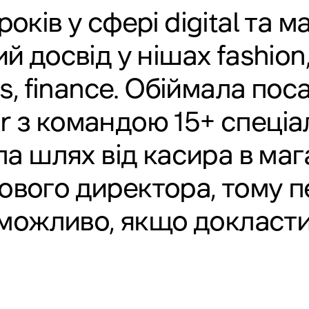
років у сфері digital та м
й досвід у нішах fashion
cs, finance. Обіймала по
 з командою 15+ спеціал
 шлях від касира в маг
ового директора, тому п
можливо, якщо докласти