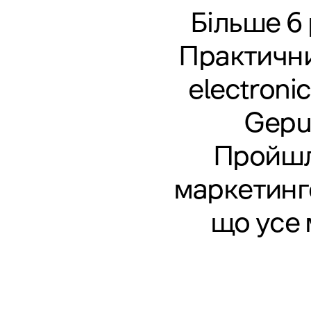
Більше 6 
Практични
electroni
Gepur
Пройшла
маркетинг
що усе 