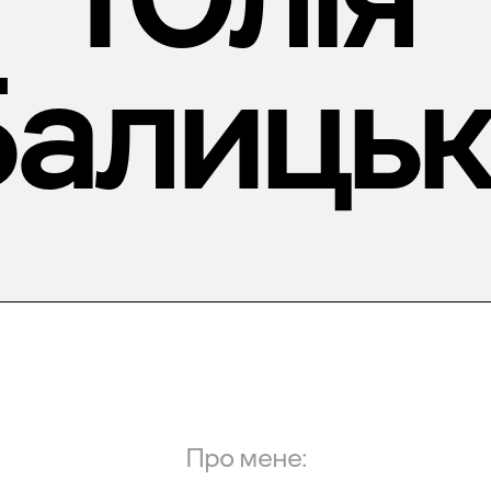
Балицьк
Про мене: