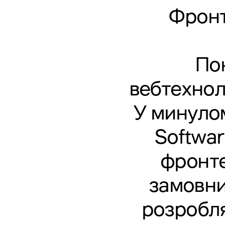
Фронт
Пон
вебтехнол
У минуло
Softwar
фронте
замовник
розробля