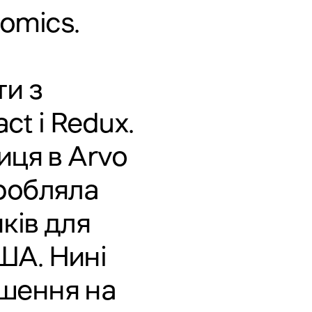
nomics
.
ти з
t і Redux.
иця в
Arvo
зробляла
ків для
США. Нині
ішення на