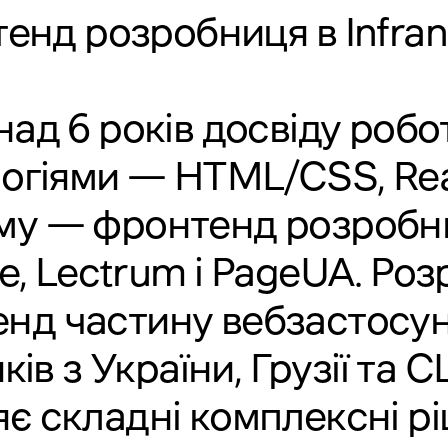
енд розробниця в
Infra
ад 6 років досвіду робо
огіями — HTML/CSS, Reac
му — фронтенд розробн
e
,
Lectrum
і
PageUA
. Ро
нд частину вебзастосун
ів з України, Грузії та 
є складні комплексні р