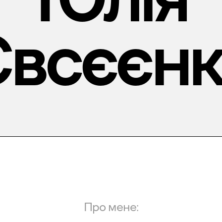
всєєн
Про мене: