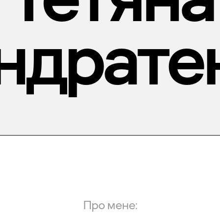
ндрате
Про мене: