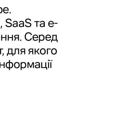
be
.
 SaaS та e-
ння. Серед
, для якого
інформації