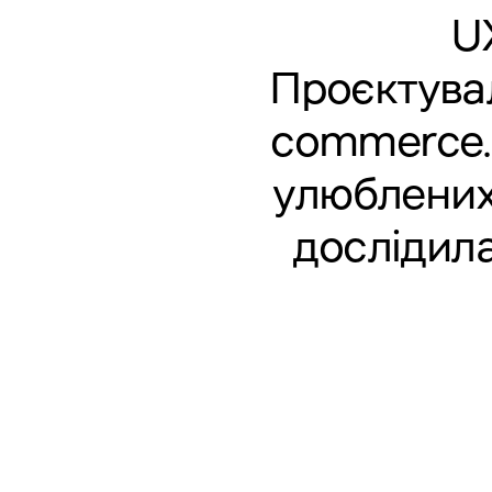
U
Проєктувал
commerce.
улюблених 
дослідила