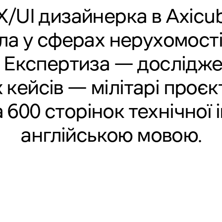
X/UI дизайнерка в
Аxicu
а у сферах нерухомості,
 Експертиза — дослідже
кейсів — мілітарі проєкт
 600 сторінок технічної 
англійською мовою.