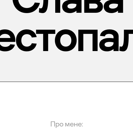
стопа
Про мене: