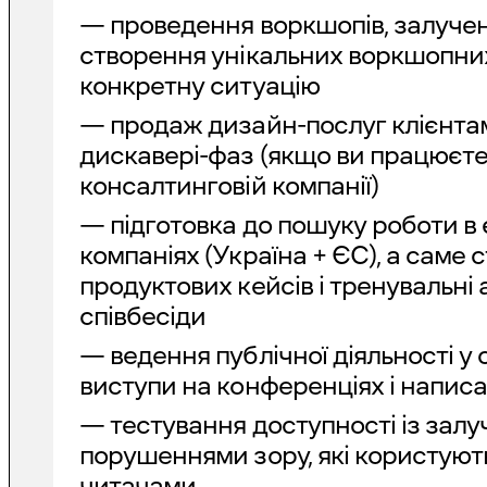
— проведення воркшопів, залучен
створення унікальних воркшопних
конкретну ситуацію
— продаж дизайн-послуг клієнтам
дискавері-фаз (якщо ви працюєте 
консалтинговій компанії)
— підготовка до пошуку роботи в
компаніях (Україна + ЄС), а саме 
продуктових кейсів і тренувальні
співбесіди
— ведення публічної діяльності у
виступи на конференціях і напис
— тестування доступності із зал
порушеннями зору, які користую
читачами