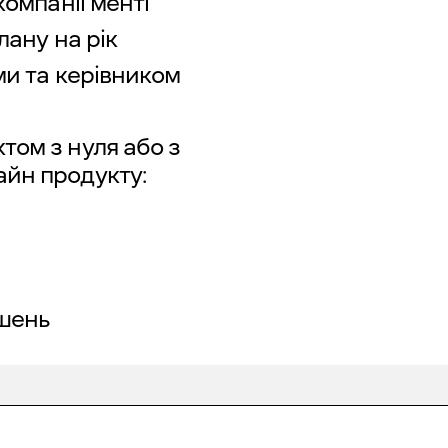
компанії менті
лану на рік
ми та керівником
том з нуля або з
айн продукту:
ішень