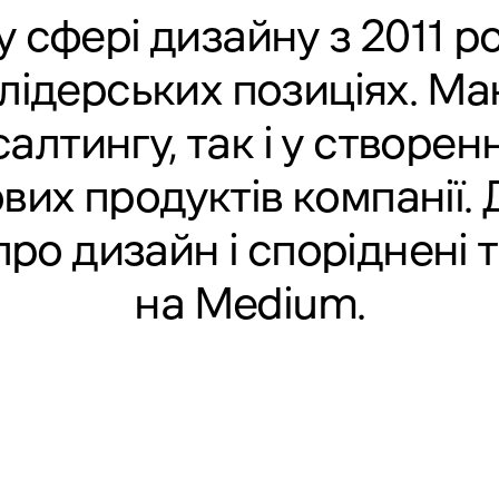
сфері дизайну з 2011 ро
лідерських позиціях. Ма
алтингу, так і у створен
вих продуктів компанії. 
ро дизайн і споріднені 
на Medium
.