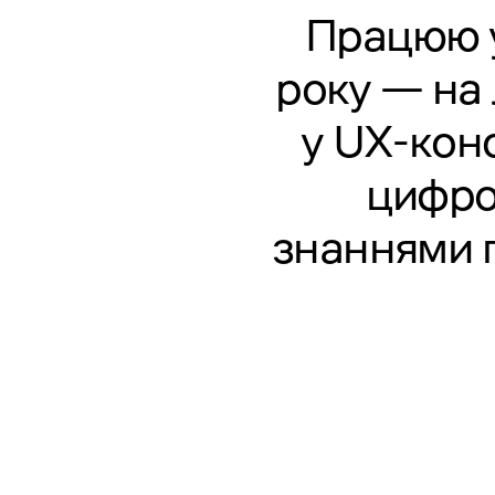
Працюю у 
року — на 
у UX-конс
цифро
знаннями п