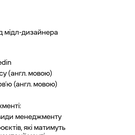
ід мідл-дизайнера
edin
су (англ. мовою)
рв’ю (англ. мовою)
менті:
новиди менеджменту
роєктів, які матимуть