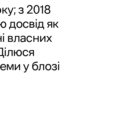
ку; з 2018
ю досвід як
ні власних
Ділюся
теми у
блозі