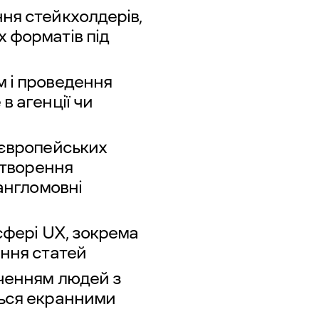
ня стейкхолдерів,
 форматів під
 і проведення
в агенції чи
 європейських
створення
 англомовні
 сфері UX, зокрема
ання статей
ученням людей з
ться екранними