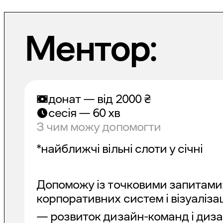
Ментор:
донат — від
2000
₴
сесія — 60 хв
З чим можу допомогти
*найближчі вільні слоти у січні
Допоможу із точковими запитами
корпоративних систем і візуаліза
— розвиток дизайн-команд і ди