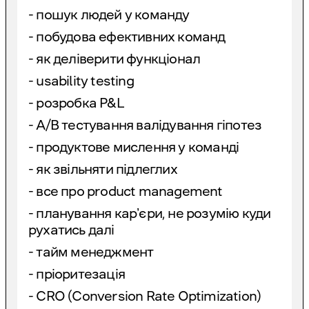
- пошук людей у команду
- побудова ефективних команд
- як деліверити функціонал
- usability testing
- розробка P&L
- A/B тестування валідування гіпотез
- продуктове мислення у команді
- як звільняти підлеглих
- все про product management
- планування карʼєри, не розумію куди
рухатись далі
- тайм менеджмент
- пріоритезація
- CRO (Conversion Rate Optimization)