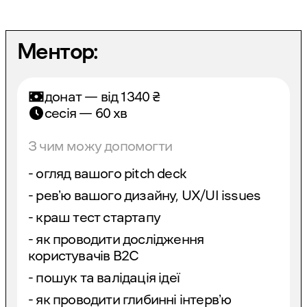
Ментор:
донат — від
1340
₴
сесія — 60 хв
З чим можу допомогти
- огляд вашого pitch deck
- ревʼю вашого дизайну, UX/UI issues
- краш тест стартапу
- як проводити дослідження
користувачів B2C
- пошук та валідація ідеї
- як проводити глибинні інтервʼю