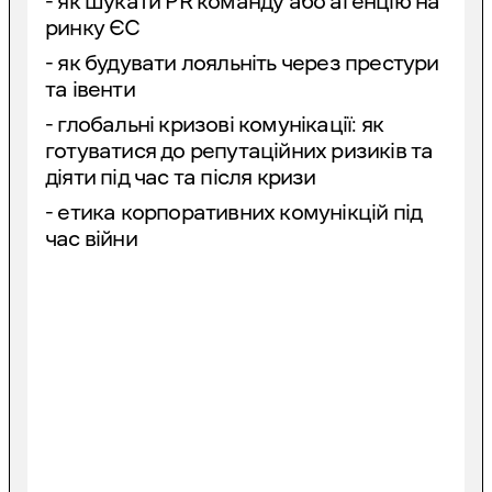
- як шукати PR команду або агенцію на
ринку ЄС
- як будувати лояльніть через престури
та івенти
- глобальні кризові комунікації: як
готуватися до репутаційних ризиків та
діяти під час та після кризи
- етика корпоративних комунікцій під
час війни