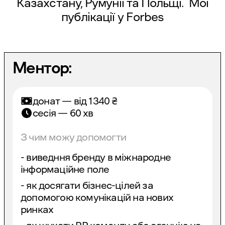
Казахстану, Румунії та Польщі. Мої
публікації у
Forbes
Ментор:
донат — від
1340
₴
сесія — 60 хв
З чим можу допомогти
- виведння бренду в міжнародне
інформаційне поле
- як досягати бізнес-цілей за
допомогою комунікацій на нових
ринках