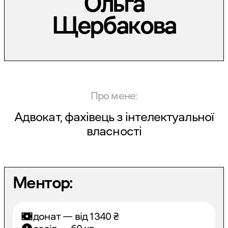
Ольга
Щербакова
Про мене:
Адвокат, фахівець з інтелектуальної
власності
Ментор:
донат — від
1340
₴