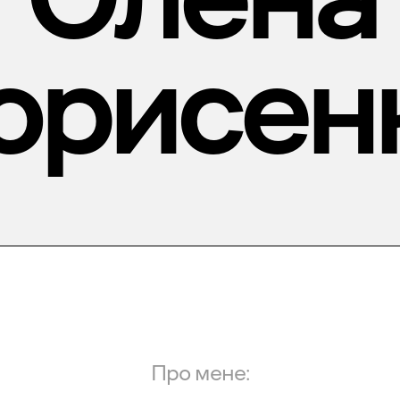
орисен
Про мене: