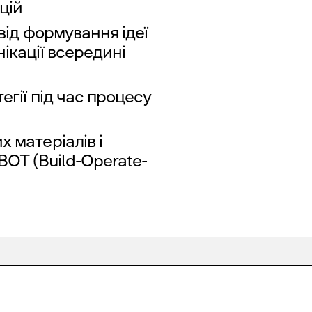
цій
 від формування ідеї
ікації всередині
егії під час процесу
 матеріалів і
BOT (Build-Operate-