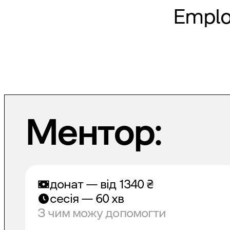
Emplo
Ментор:
донат — від
1340
₴
сесія — 60 хв
З чим можу допомогти