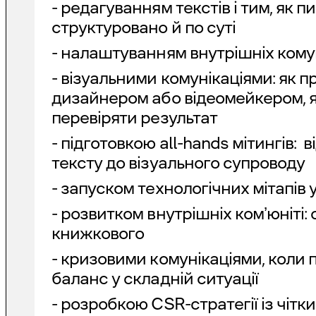
- редагуванням текстів і тим, як п
структуровано й по суті
- налаштуванням внутрішніх кому
- візуальними комунікаціями: як 
дизайнером або відеомейкером, я
перевіряти результат
- підготовкою all-hands мітингів: 
тексту до візуального супроводу
- запуском технологічних мітапів 
- розвитком внутрішніх комʼюніті:
книжкового
- кризовими комунікаціями, коли 
баланс у складній ситуації
- розробкою CSR-стратегії із чітк