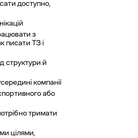
исати доступно,
нікацій
працювати з
к писати ТЗ і
від структури й
усередині компанії
 спортивного або
потрібно тримати
ими цілями,