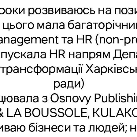
 роки розвиваюсь на поз
 цього мала багаторічни
nagement та HR (non-pro
апускала HR напрям Де
трансформації Харківськ
ради)
ювала з Osnovy Publishi
 & LA BOUSSOLE, KULAK
иваю бізнеси та людей; 