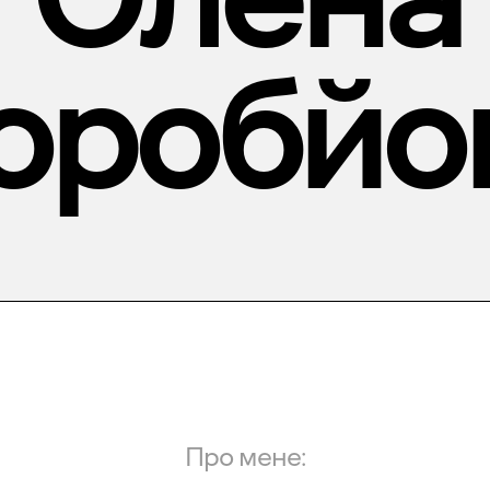
оробйо
Про мене: