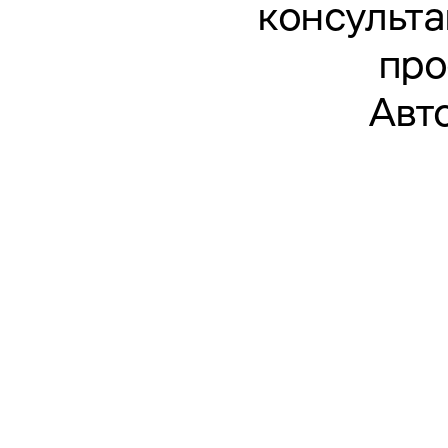
консульта
про
Авт