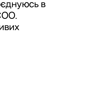
оєднуюсь в
СОО.
ивих