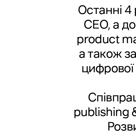
Останні 4
СЕО, а до
product ma
а також з
цифрової 
Співпрац
publishing
Розв