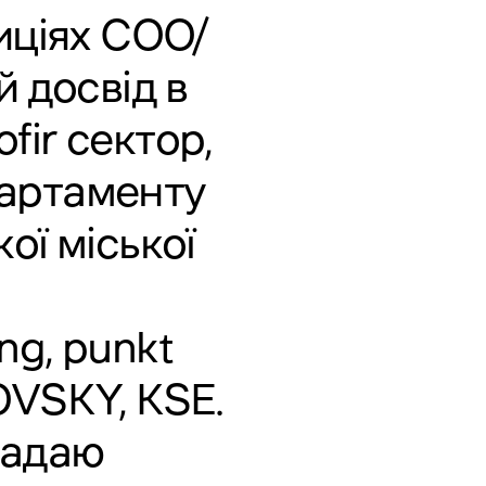
иціях СОО/
й досвід в
fir сектор,
партаменту
ої міської
ng, punkt
OVSKY, KSE.
надаю