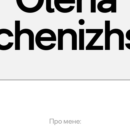
chenizh
Про мене: