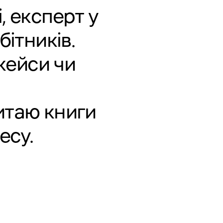
, експерт у
бітників.
кейси чи
читаю книги
есу.