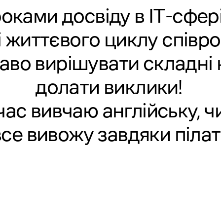
роками досвіду в IT-сфері
 життєвого циклу співро
каво вирішувати складні 
долати виклики!
час вивчаю англійську, 
все вивожу завдяки пілат