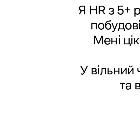
Я HR з 5+ 
побудові
Мені ці
У вільний 
та 