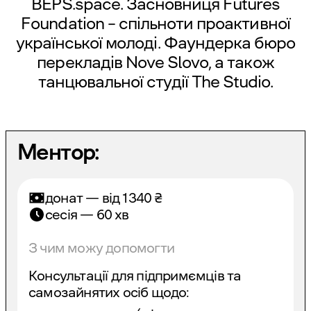
BEPS.space. Засновниця Futures
Foundation – спільноти проактивної
української молоді. Фаундерка бюро
перекладів Nove Slovo, а також
танцювальної студії The Studio.
Ментор:
донат — від
1340
₴
сесія — 60 хв
З чим можу допомогти
Консультації для підпримємців та
самозайнятих осіб щодо: