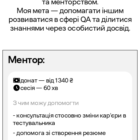
та менторством.
Моя мета — допомагати іншим
розвиватися в сфері QA та ділитися
знаннями через особистий досвід.
Ментор:
донат — від
1340
₴
сесія — 60 хв
З чим можу допомогти
- консультація стосовно зміни кар'єри в
тестувальника
- допомога зі створення резюме