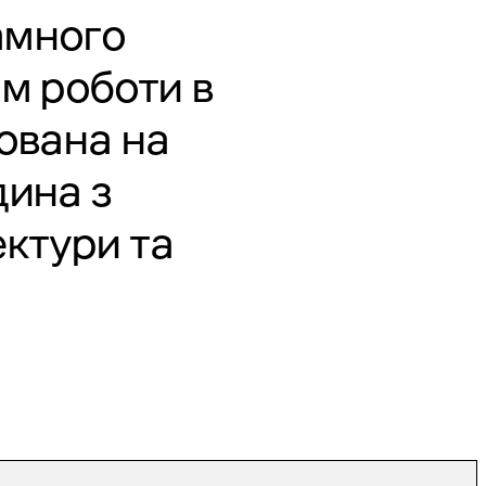
амного
ом роботи в
ована на
дина з
ектури та