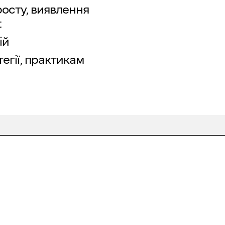
росту, виявлення
t
ій
тегії, практикам