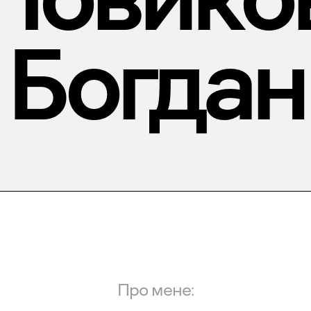
Богдан
Про мене: