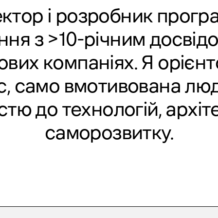
ектор і розробник прогр
ня з >10-річним досвід
ових компаніях. Я орієнт
с, само вмотивована лю
тю до технологій, архіт
саморозвитку.