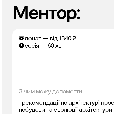
Ментор:
донат — від
1340
₴
сесія — 60 хв
З чим можу допомогти
- рекомендації по архітектурі про
побудови та еволюції архітектури