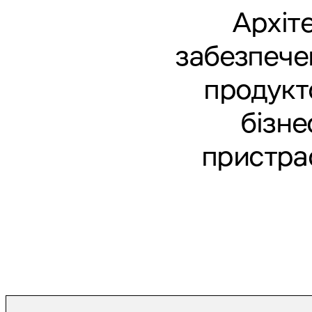
Архіт
забезпечен
продукт
бізне
пристрас