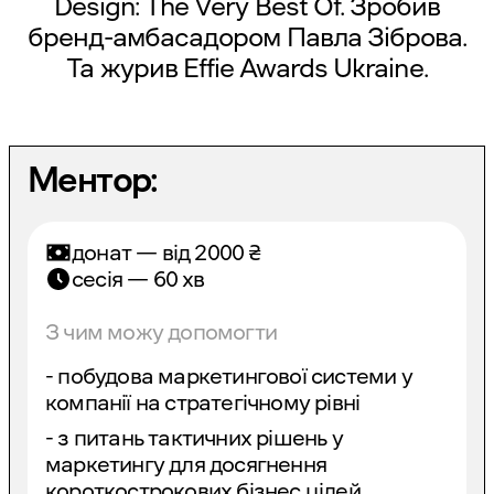
Design: The Very Best Of. Зробив
бренд-амбасадором Павла Зіброва.
Та журив Effie Awards Ukraine.
Ментор:
донат — від
2000
₴
сесія — 60 хв
З чим можу допомогти
- побудова маркетингової системи у
компанії на стратегічному рівні
- з питань тактичних рішень у
маркетингу для досягнення
короткострокових бізнес цілей