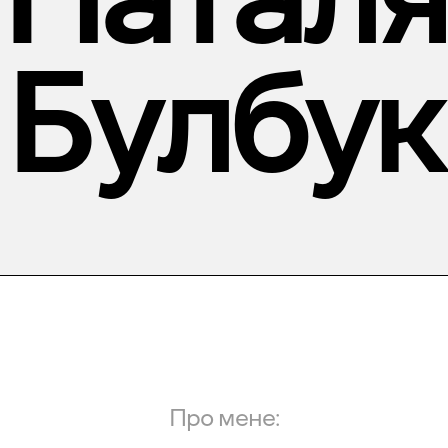
Булбук
Про мене: