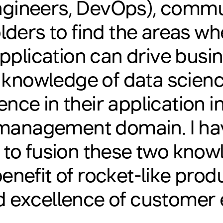
ngineers, DevOps), commu
lders to find the areas wh
pplication can drive busin
 knowledge of data scien
nce in their application 
management domain. I hav
 to fusion these two know
benefit of rocket-like prod
 excellence of customer