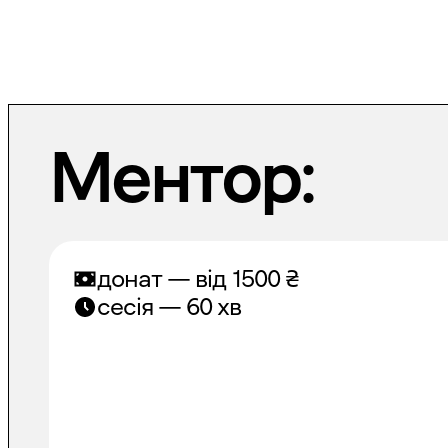
Ментор:
донат — від
1500
₴
сесія — 60 хв