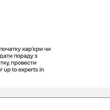
початку кар'єри чи
, дати пораду з
тку, провести
r up to experts in