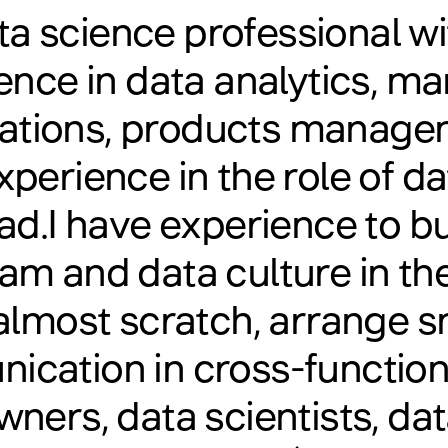
ta science professional w
ence in data analytics, ma
tions, products managem
xperience in the role of d
ad.I have experience to bu
eam and data culture in t
almost scratch, arrange 
cation in cross-functio
ners, data scientists, dat