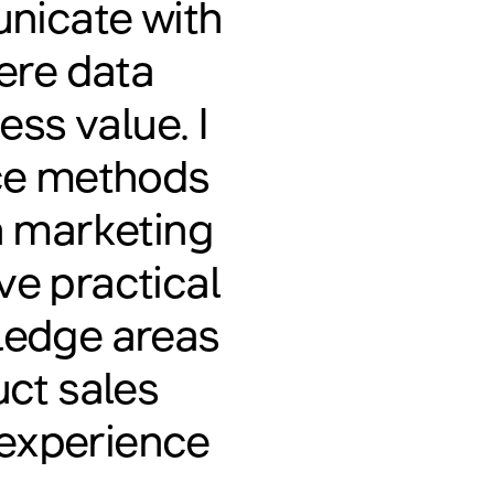
nicate with
ere data
ess value. I
ce methods
in marketing
e practical
ledge areas
uct sales
 experience