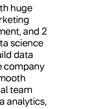
ith huge
rketing
ent, and 2
ata science
ild data
he company
smooth
nal team
a analytics,