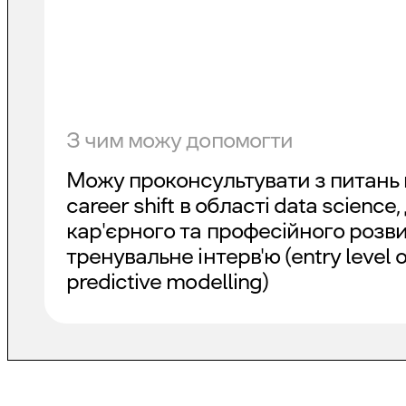
З чим можу допомогти
Можу проконсультувати з питань 
career shift в області data science
кар'єрного та професійного розви
тренувальне інтерв'ю (entry level o
predictive modelling)