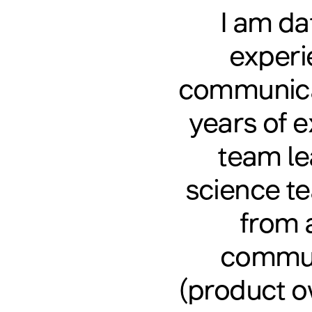
I am da
experi
communica
years of e
team le
science t
from 
communi
(product ow