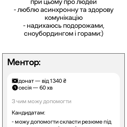
при цьому про людей
- люблю асинхронну та здорову
комунікацію
- надихаюсь подорожами,
сноубордингом і горами:)
Ментор:
донат — від
1340
₴
сесія — 60 хв
З чим можу допомогти
Кандидатам:
- можу допомогти скласти резюме під