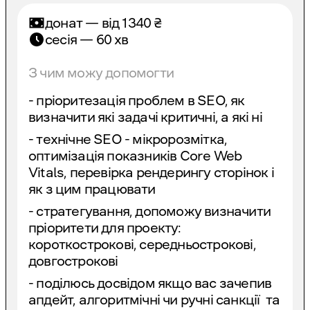
донат — від
1340
₴
сесія — 60 хв
З чим можу допомогти
- пріоритезація проблем в SEO, як
визначити які задачі критичні, а які ні
- технічне SEO - мікророзмітка,
оптимізація показників Core Web
Vitals, перевірка рендерингу сторінок і
як з цим працювати
- стратегування, допоможу визначити
пріоритети для проекту:
короткострокові, середньострокові,
довгострокові
- поділюсь досвідом якщо вас зачепив
апдейт, алгоритмічні чи ручні санкції та