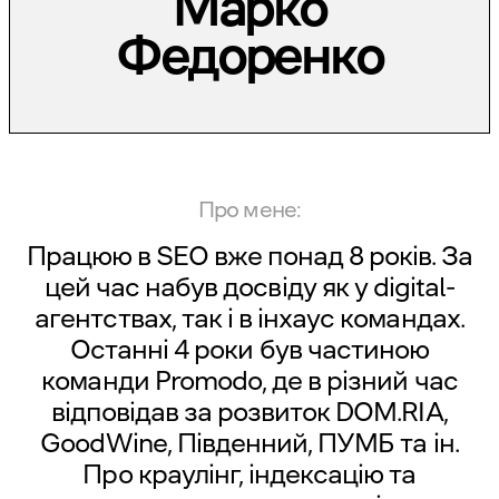
Марко
Федоренко
Про мене:
Працюю в SEO вже понад 8 років. За
цей час набув досвіду як у digital-
агентствах, так і в інхаус командах.
Останні 4 роки був частиною
команди Promodo, де в різний час
відповідав за розвиток DOM.RIA,
GoodWine, Південний, ПУМБ та ін.
Про краулінг, індексацію та