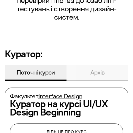
перевірки гіпотез до юзабіліті-
тестувань і створення дизайн-
систем.
Куратор:
Поточні курси
Архів
Факультет
Interface Design
Куратор на курсі
UI/UX
Design Beginning
БІЛЬШЕ ПРО КУРС