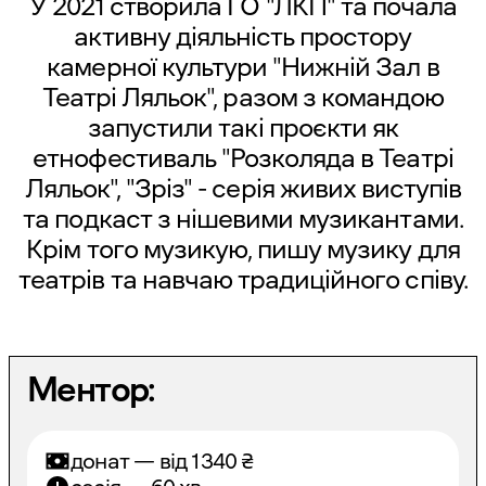
У 2021 створила ГО "ЛКП" та почала
активну діяльність простору
камерної культури "Нижній Зал в
Театрі Ляльок", разом з командою
запустили такі проєкти як
етнофестиваль "Розколяда в Театрі
Ляльок", "Зріз" - серія живих виступів
та подкаст з нішевими музикантами.
Крім того музикую, пишу музику для
театрів та навчаю традиційного співу.
Ментор:
донат — від
1340
₴