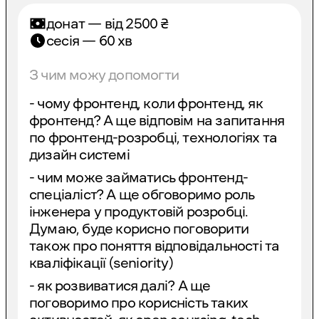
донат — від
2500
₴
сесія — 60 хв
З чим можу допомогти
- чому фронтенд, коли фронтенд, як
фронтенд? А ще відповім на запитання
по фронтенд-розробці, технологіях та
дизайн системі
- чим може займатись фронтенд-
спеціаліст? А ще обговоримо роль
інженера у продуктовій розробці.
Думаю, буде корисно поговорити
також про поняття відповідальності та
кваліфікації (seniority)
- як розвиватися далі? А ще
поговоримо про корисність таких