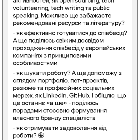
активностей, як open sourcing, tech
volunteering, tech writing та public
speaking. Можливо ще забажаєте
рекомендовані ресурси та літературу?
- як ефективно готуватися до співбесід?
А ще поділюсь свіжим досвідом
проходження співбесід у європейських
компаніях з принциповими
особливостями
- як шукати роботу? А ще допоможу з
оглядом портфоліо, пет-проектів,
резюме та професійних соціальних
мереж, як LinkedIn, GitHub. І обіцяю, що
це останнє «а ще» - поділюсь
порадами стосовно формування
власного бренду спеціаліста
- як отримувати задоволення від
роботи? 🤪