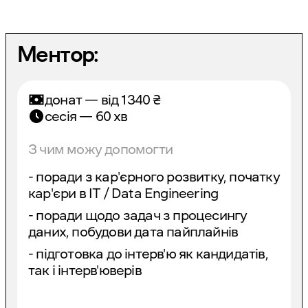
Ментор:
донат — від
1340
₴
сесія — 60 хв
З чим можу допомогти
- поради з кар'єрного розвитку, початку
кар'єри в IT / Data Engineering
- поради щодо задач з процесингу
даних, побудови дата пайплайнів
- підготовка до інтерв'ю як кандидатів,
так і інтерв'юверів