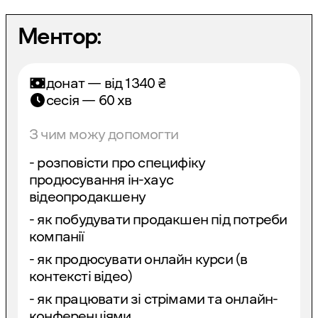
Ментор:
донат — від
1340
₴
сесія — 60 хв
З чим можу допомогти
- розповісти про специфіку
продюсування ін-хаус
відеопродакшену
- як побудувати продакшен під потреби
компанії
- як продюсувати онлайн курси (в
контексті відео)
- як працювати зі стрімами та онлайн-
конференціями