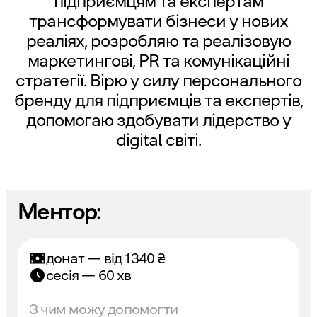
підприємцям та експертам
трансформувати бізнеси у нових
реаліях, розробляю та реалізовую
маркетингові, PR та комунікаційні
стратегії. Вірю у силу персонального
бренду для підприємців та експертів,
допомогаю здобувати лідерство у
digital світі.
Ментор:
донат — від
1340
₴
сесія — 60 хв
З чим можу допомогти