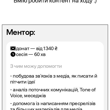
Вмію робити контент на ходу :)
Ментор:
донат — від
1340
₴
сесія — 60 хв
З чим можу допомогти
- побудова звʼязків з медіа, як писати й
пітчити ідеї
- аналіз поточних комунікацій, Tone of
Voice, меседжів
- допомога із написанням пресрелізів
та більших матеріалів для медіа