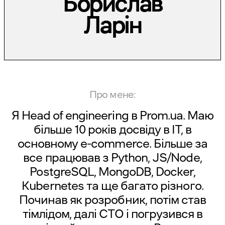
Борислав
Ларін
Про мене:
Я Head of engineering в Prom.ua. Маю
більше 10 років досвіду в IT, в
основному e-commerce. Більше за
все працював з Python, JS/Node,
PostgreSQL, MongoDB, Docker,
Kubernetes та ще багато різного.
Починав як розробник, потім став
тімлідом, далі CTO і погрузився в