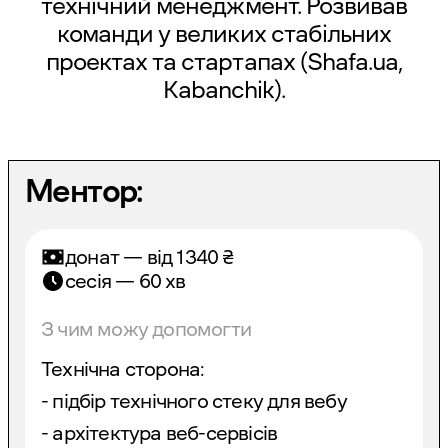
технічний менеджмент. Розвивав
команди у великих стабільних
проектах та стартапах (Shafa.ua,
Kabanchik).
Ментор:
донат — від
1340
₴
сесія — 60 хв
З чим можу допомогти
Технічна сторона:
- підбір технічного стеку для вебу
- архітектура веб-сервісів