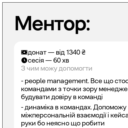
Ментор:
донат — від
1340
₴
сесія — 60 хв
З чим можу допомогти
- people management. Все що сто
командами з точки зору менеджері
будувати довіру в команді
- динаміка в командах. Допоможу
міжперсональній взаємодії і кейс
руки бо неясно що робити