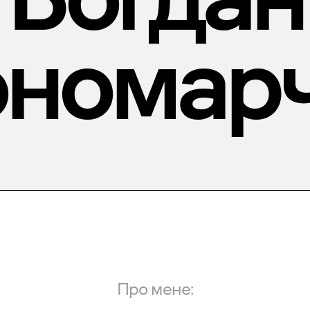
номар
Про мене: