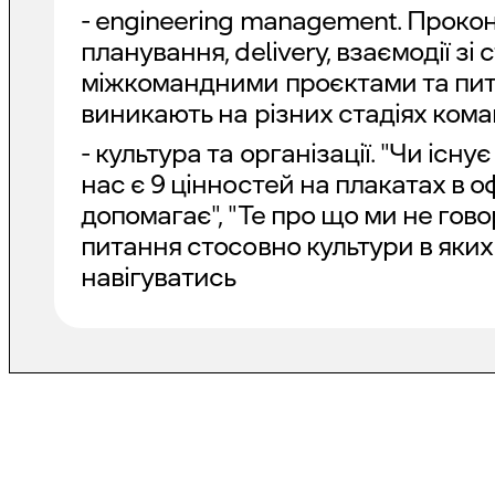
- engineering management. Проко
планування, delivery, взаємодії зі
міжкомандними проєктами та пит
виникають на різних стадіях кома
- культура та організації. "Чи існує
нас є 9 цінностей на плакатах в оф
допомагає", "Те про що ми не говорим
питання стосовно культури в яки
навігуватись