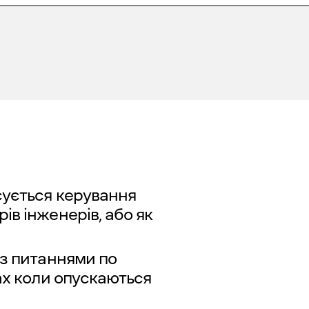
сується керування
в інженерів, або як
 з питаннями по
ах коли опускаються