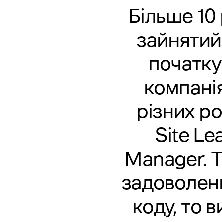
Більше 10 
зайнятий
початку
компанія
різних ро
Site Le
Manager. Т
задоволенн
коду, то 