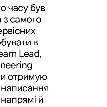
го часу був
 з самого
ервісних
обувати в
Team Lead,
ineering
ьми отримую
д написання
 напрямі й