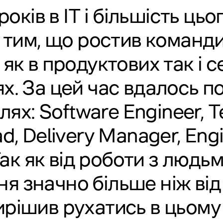
років в ІТ і більшість цьо
 тим, що ростив команди
 як в продуктових так і с
х. За цей час вдалось п
лях: Software Engineer, 
ad, Delivery Manager, Eng
ак як від роботи з люд
я значно більше ніж ві
вирішив рухатись в цьому