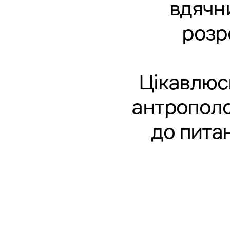
вдячни
розр
Цікавлюсь
антрополо
до питан