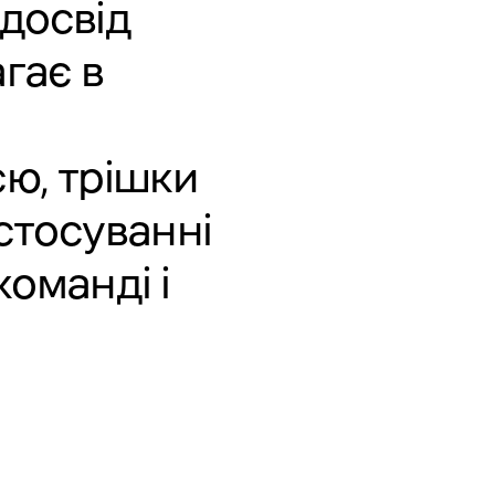
 досвід
гає в
єю, трішки
стосуванні
команді і