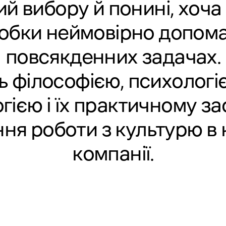
й вибору й понині, хоча
обки неймовірно допома
повсякденних задачах.
 філософією, психологі
гією і їх практичному за
ня роботи з культурю в 
компанії.