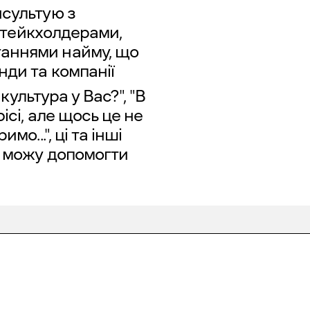
нсультую з
 стейкхолдерами,
аннями найму, що
нди та компанії
 культура у Вас?", "В
ісі, але щось це не
о...", ці та інші
х можу допомогти