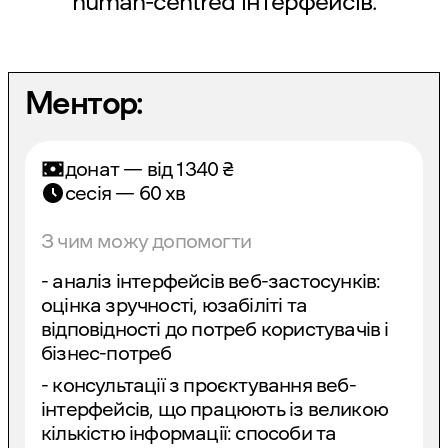
human-centred інтерфейсів.
Ментор:
донат — від
1340
₴
сесія — 60 хв
З чим можу допомогти
- аналіз інтерфейсів веб-застосунків:
оцінка зручності, юзабіліті та
відповідності до потреб користувачів і
бізнес-потреб
- консультації з проєктування веб-
інтерфейсів, що працюють із великою
кількістю інформації: способи та