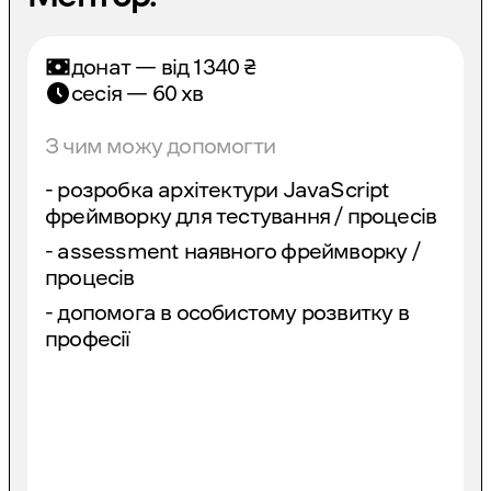
донат — від
1340
₴
сесія — 60 хв
З чим можу допомогти
- розробка архітектури JavaScript
фреймворку для тестування / процесів
- assessment наявного фреймворку /
процесів
- допомога в особистому розвитку в
професії