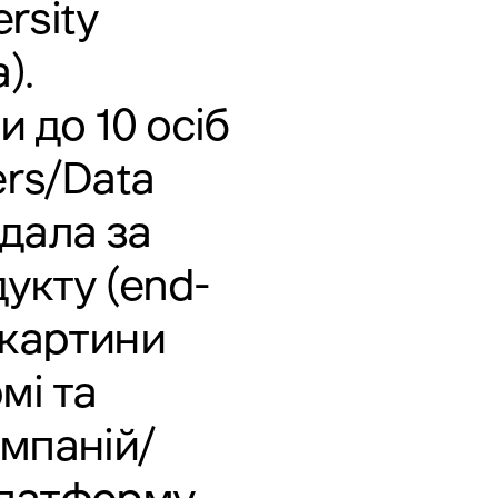
rsity
).
 до 10 осіб
ers/Data
ідала за
укту (end-
 картини
мі та
мпаній/