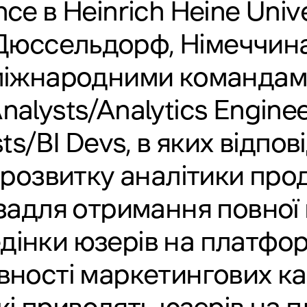
nce в Heinrich Heine Unive
Дюссельдорф, Німеччина
іжнародними командами
Analysts/Analytics Engine
sts/BI Devs, в яких відпов
 розвитку аналітики прод
 задля отримання повної
дінки юзерів на платфор
вності маркетингових ка