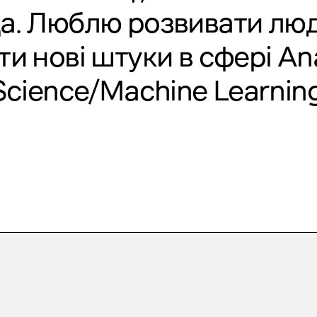
іда. Люблю розвивати люд
ати нові штуки в сфері An
Science/Machine Learning