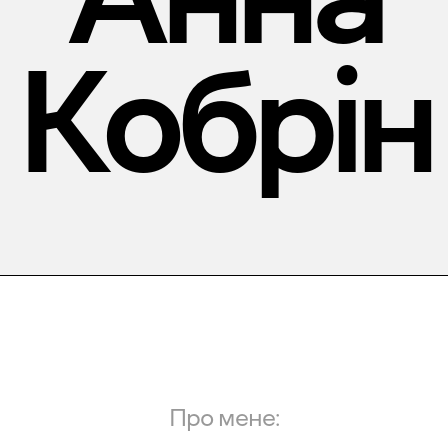
Кобрін
Про мене: