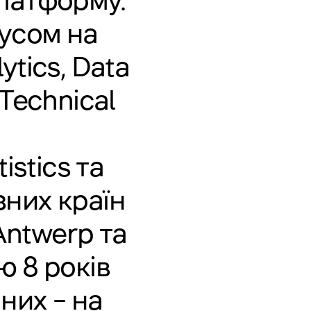
платформу.
кусом на
ytics, Data
 Technical
stics та
зних країн
 Antwerp та
ю 8 років
 них – на