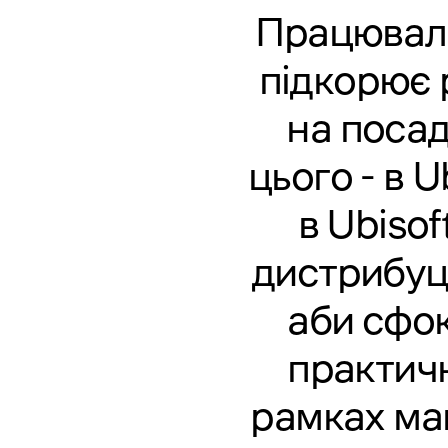
Працювала
підкорює р
на посаді
цього - в U
в Ubiso
дистрибуці
аби сфо
практичн
рамках маг