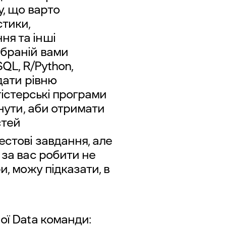
у, що варто
стики,
ня та інші
обраній вами
QL, R/Python,
дати рівню
істерські програми
янути, аби отримати
стей
стові завдання, але
 за вас робити не
и, можу підказати, в
ої Data команди: