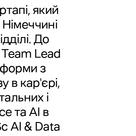
тапі, який
в Німеччині
ідділі. До
cs Team Lead
тформи з
 в кар'єрі,
альних і
e та AI в
c AI & Data