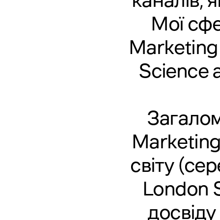
каналів, 
Мої сфе
Marketing 
Science a
Загалом
Marketing
світу (сер
London S
досвіду 