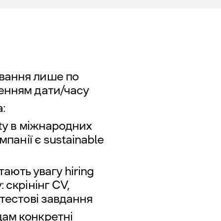
вання лише по
енням дати/часу
:
ity в міжнародних
мпанії є sustainable
тають увагу hiring
 скрінінг CV,
 тестові завдання
дам конкретні