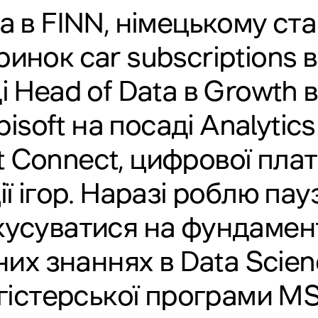
 в FINN, німецькому стар
инок car subscriptions 
 Head of Data в Growth в
bisoft на посаді Analyti
ft Connect, цифрової пла
ї ігор. Наразі роблю паузу
кусуватися на фундамент
их знаннях в Data Scienc
істерської програми MS