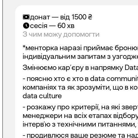
донат — від
1500
₴
сесія — 60 хв
З чим можу допомогти
*менторка наразі приймає броню
індивідуальним запитам з узгодж
Змінюємо кар’єру в напрямку Data
- поясню хто є хто в data commun
компаніях та як зрозуміти, що в ко
data culture
- розкажу про критерії, на які звер
менеджери на всіх етапах відбору:
інтерв’ю з технічними питаннями,
- продивлюся ваше резюме та на