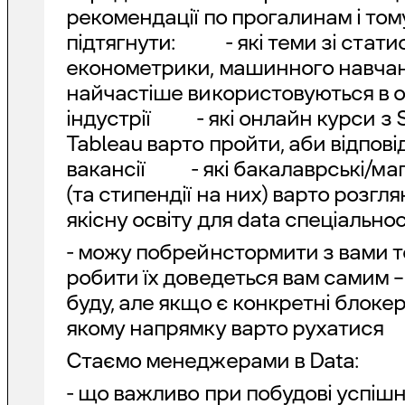
рекомендації по прогалинам і том
підтягнути: - які теми зі стати
економетрики, машинного навчан
найчастіше використовуються в 
індустрії - які онлайн курси з S
Tableau варто пройти, аби відпові
вакансії - які бакалаврські/маг
(та стипендії на них) варто розгл
якісну освіту для data спеціально
- можу побрейнстормити з вами те
робити їх доведеться вам самим –
буду, але якщо є конкретні блокер
якому напрямку варто рухатися
Стаємо менеджерами в Data:
- що важливо при побудові успішн