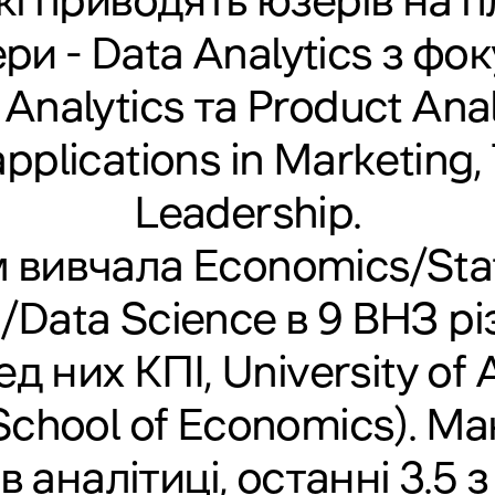
які приводять юзерів на 
ри - Data Analytics з фо
Analytics та Product Anal
pplications in Marketing,
Leadership.
 вивчала Economics/Stati
/Data Science в 9 ВНЗ рі
ед них КПІ, University of
chool of Economics). Ма
в аналітиці, останні 3.5 з