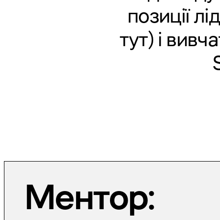
позиції л
тут) і вивч
Ментор: