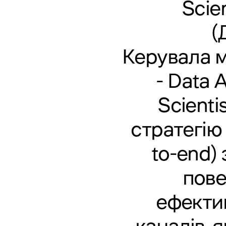
Scie
(
Керувала м
- Data 
Scienti
стратегію
to-end)
пове
ефекти