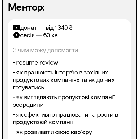
Ментор:
донат — від
1340
₴
сесія — 60 хв
З чим можу допомогти
- resume review
- як працюють інтерв'ю в західних
продуктових компаніях та як до них
готуватись
- як виглядають продуктові компанії
зсередини
- як ефективно працювати та рости в
продуктовій компанії
- як розвивати свою кар'єру