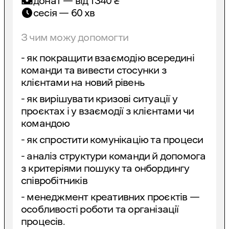
донат — від
1340
₴
сесія — 60 хв
З чим можу допомогти
- як покращити взаємодію всередині
команди та вивести стосунки з
клієнтами на новий рівень
- як вирішувати кризові ситуації у
проєктах і у взаємодії з клієнтами чи
командою
- як спростити комунікацію та процеси
- аналіз структури команди й допомога
з критеріями пошуку та онбордингу
співробітників
- менеджмент креативних проєктів —
особливості роботи та організації
процесів.