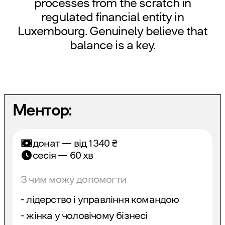
processes from the scratch in
regulated financial entity in
Luxembourg. Genuinely believe that
balance is a key.
Ментор:
донат — від
1340
₴
сесія — 60 хв
З чим можу допомогти
- лідерство і управління командою
- жінка у чоловічому бізнесі