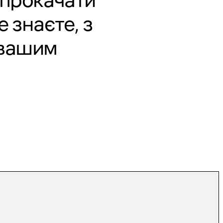
 прокачати
 знаєте, з
 вашим