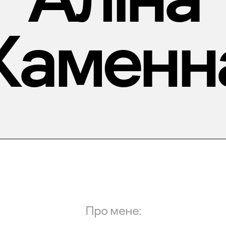
Каменн
Про мене: