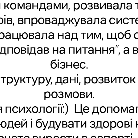
 командами, розвивала ті
ів, впроваджувала систе
працювала над тим, щоб 
ідповідав на питання”, а 
бізнес.
руктуру, дані, розвиток і
розмови.
 психології:) Це допома
юдей і будувати здорові к