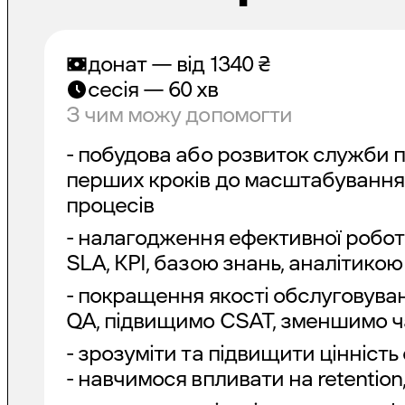
донат — від
1340
₴
сесія — 60 хв
З чим можу допомогти
- побудова або розвиток служби п
перших кроків до масштабування
процесів
- налагодження ефективної робот
SLA, KPI, базою знань, аналітико
- покращення якості обслуговува
QA, підвищимо CSAT, зменшимо ча
- зрозуміти та підвищити цінність
- навчимося впливати на retention,