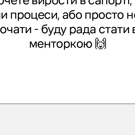
очете вирости в сапорті,
и процеси, або просто не
почати - буду рада стати
менторкою 🙌