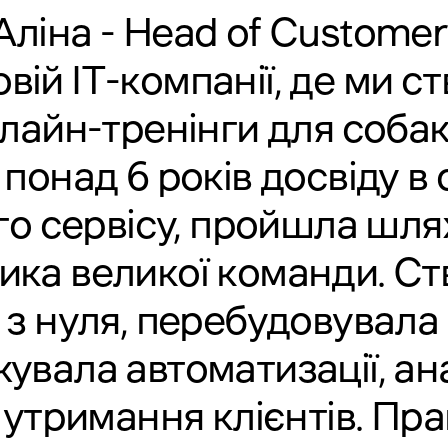
 Аліна - Head of Customer
вій IT-компанії, де ми 
лайн-тренінги для собак
понад 6 років досвіду в 
го сервісу, пройшла шлях
ника великої команди. С
з нуля, перебудовувала
увала автоматизації, ана
ї утримання клієнтів. Пр