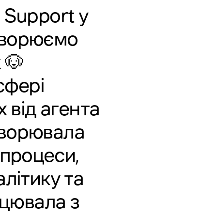
 Support у
створюємо
 🐶
сфері
 від агента
творювала
 процеси,
літику та
ацювала з