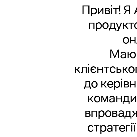
Привіт! Я
продукто
он
Маю 
клієнтсько
до керів
команди 
впровадж
стратегі