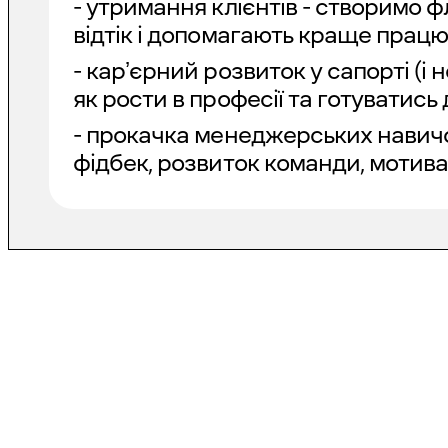
- утримання клієнтів - створимо ф
відтік і допомагають краще прац
- карʼєрний розвиток у сапорті (і не
як рости в професії та готуватись
- прокачка менеджерських навичо
фідбек, розвиток команди, мотивац