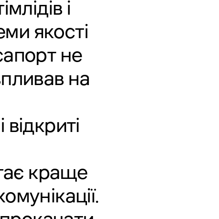
млідів і
ми якості
сапорт не
впливав на
 відкриті
гає краще
омунікації.