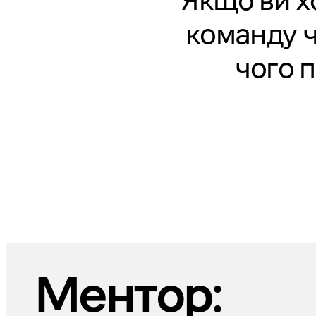
Якщо ви х
команду ч
чого 
Ментор: