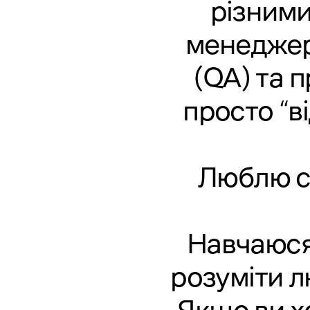
різними
менеджер
(QA) та 
просто “в
Люблю ст
Навчаюся
розуміти л