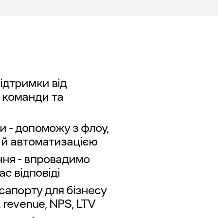
ідтримки від
 команди та
и - допоможу з флоу,
ю й автоматизацією
ння - впровадимо
с відповіді
 сапорту для бізнесу
 revenue, NPS, LTV