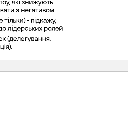
лоу, які знижують
ювати з негативом
 тільки) - підкажу,
 до лідерських ролей
к (делегування,
ія).