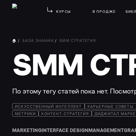
КУРСЫ
В ПРОДЖЕ
БИБ
🏠
/
БАЗА ЗНАНИЙ
/
SMM СТРАТЕГИЯ
SMM СТ
По этому тегу статей пока нет. Посмо
ИСКУССТВЕННЫЙ ИНТЕЛЛЕКТ
КАРЬЕРНЫЕ СОВЕТЫ
МЕТРИКИ
КОНТЕНТ-СТРАТЕГИЯ
ДИДЖИТАЛ МАРКЕ
MARKETING
INTERFACE DESIGN
MANAGEMENT
GRA