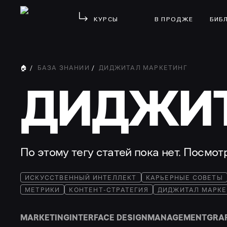
КУРСЫ
В ПРОДЖЕ
БИБ
🏠
/
БАЗА ЗНАНИЙ
/
ДИДЖИТАЛ МАРКЕТИНГ
ДИДЖИТ
По этому тегу статей пока нет. Посмо
ИСКУССТВЕННЫЙ ИНТЕЛЛЕКТ
КАРЬЕРНЫЕ СОВЕТЫ
МЕТРИКИ
КОНТЕНТ-СТРАТЕГИЯ
ДИДЖИТАЛ МАРКЕ
MARKETING
INTERFACE DESIGN
MANAGEMENT
GRA